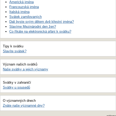
Americká jména
Francouzská jména
Italská jména
Svátek zamilovaných
Dali byste svým dětem dvě křestní jména?
Slavíme Mezinárodní den žen?
Co říkáte na elektronická přání k svátku?
Tipy k svátku
Slavíte svátek?
Význam našich svátků
Naše svátky a jejich významy
Svátky v zahraničí
Svátky u sousedů
O významných dnech
Znáte naše významné dny?
reklama