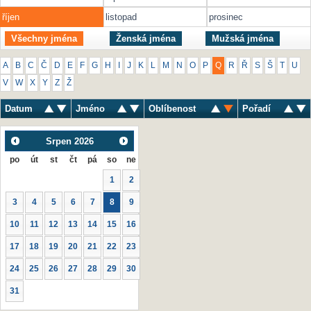
říjen
listopad
prosinec
Všechny jména
Ženská jména
Mužská jména
A
B
C
Č
D
E
F
G
H
I
J
K
L
M
N
O
P
Q
R
Ř
S
Š
T
U
V
W
X
Y
Z
Ž
Datum
Jméno
Oblíbenost
Pořadí
Srpen
2026
po
út
st
čt
pá
so
ne
1
2
3
4
5
6
7
8
9
10
11
12
13
14
15
16
17
18
19
20
21
22
23
24
25
26
27
28
29
30
31