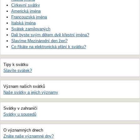
Církevní svátky
Americká jména
Francouzská jména
Italská jména
Svátek zamilovaných
Dali byste svým dětem dvě křestní jména?
Slavíme Mezinárodní den žen?
Co říkáte na elektronická přání k svátku?
Tipy k svátku
Slavíte svátek?
Význam našich svátků
Naše svátky a jejich významy
Svátky v zahraničí
Svátky u sousedů
O významných dnech
Znáte naše významné dny?