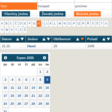
říjen
listopad
prosinec
Všechny jména
Ženská jména
Mužská jména
A
B
C
Č
D
E
F
G
H
I
J
K
L
M
N
O
P
Q
R
Ř
S
Š
T
U
V
W
X
Y
Z
Ž
Datum
Jméno
Oblíbenost
Pořadí
16.10.
Havel
29
1048
Srpen
2026
po
út
st
čt
pá
so
ne
1
2
3
4
5
6
7
8
9
10
11
12
13
14
15
16
17
18
19
20
21
22
23
24
25
26
27
28
29
30
31