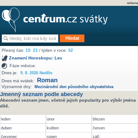
reklama
Přesný čas:
15
21
/ týden v roce:
32
Znamení Horoskopu:
Lev
Fáze měsíce:
Dnes je:
9. 8. 2026 Neděle
Roman
Dnes má svátek:
Významné dny:
Mezinárodní den původního obyvatelstva
Jmenný seznam podle abecedy
Abecední seznam jmen, včetně jejich popularity pro výběr jména
dítě.
leden
únor
březen
duben
květen
červen
červenec
srpen
září