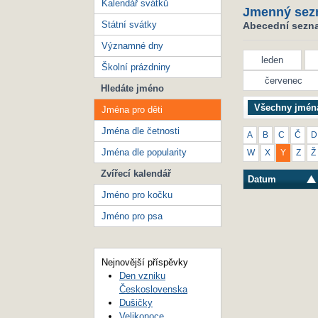
Kalendář svátků
Jmenný sez
Státní svátky
Abecední seznam
Významné dny
leden
Školní prázdniny
červenec
Hledáte jméno
Všechny jmén
Jména pro děti
Jména dle četnosti
A
B
C
Č
D
Jména dle popularity
W
X
Y
Z
Ž
Zvířecí kalendář
Datum
Jméno pro kočku
Jméno pro psa
Nejnovější příspěvky
Den vzniku
Československa
Dušičky
Velikonoce