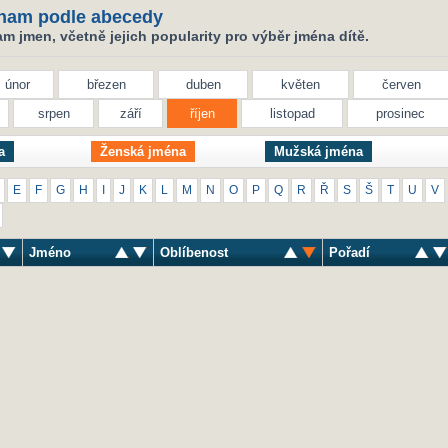
nam podle abecedy
 jmen, včetně jejich popularity pro výběr jména dítě.
únor
březen
duben
květen
červen
srpen
září
říjen
listopad
prosinec
a
Ženská jména
Mužská jména
E
F
G
H
I
J
K
L
M
N
O
P
Q
R
Ř
S
Š
T
U
V
Jméno
Oblíbenost
Pořadí