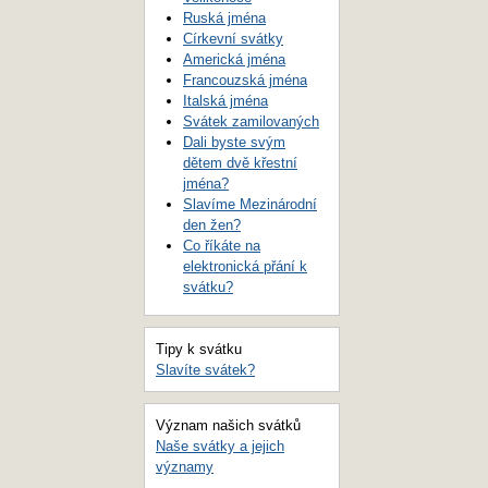
Ruská jména
Církevní svátky
Americká jména
Francouzská jména
Italská jména
Svátek zamilovaných
Dali byste svým
dětem dvě křestní
jména?
Slavíme Mezinárodní
den žen?
Co říkáte na
elektronická přání k
svátku?
Tipy k svátku
Slavíte svátek?
Význam našich svátků
Naše svátky a jejich
významy