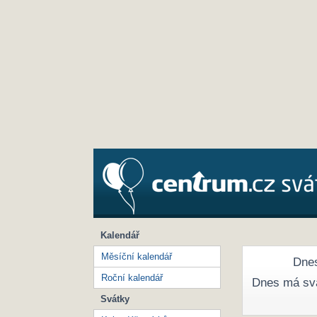
Kalendář
Měsíční kalendář
Dnes
Roční kalendář
Dnes má sv
Svátky