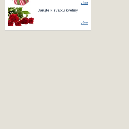
více
Darujte k svátku květiny
více