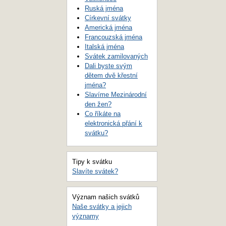
Ruská jména
Církevní svátky
Americká jména
Francouzská jména
Italská jména
Svátek zamilovaných
Dali byste svým
dětem dvě křestní
jména?
Slavíme Mezinárodní
den žen?
Co říkáte na
elektronická přání k
svátku?
Tipy k svátku
Slavíte svátek?
Význam našich svátků
Naše svátky a jejich
významy