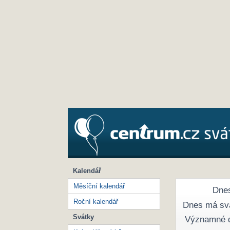
Kalendář
Měsíční kalendář
Dnes
Roční kalendář
Dnes má sv
Svátky
Významné 