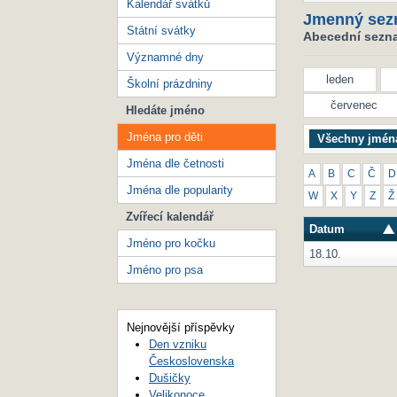
Kalendář svátků
Jmenný sez
Státní svátky
Abecední seznam
Významné dny
leden
Školní prázdniny
červenec
Hledáte jméno
Jména pro děti
Všechny jmén
Jména dle četnosti
A
B
C
Č
D
Jména dle popularity
W
X
Y
Z
Ž
Zvířecí kalendář
Datum
Jméno pro kočku
18.10.
Jméno pro psa
Nejnovější příspěvky
Den vzniku
Československa
Dušičky
Velikonoce