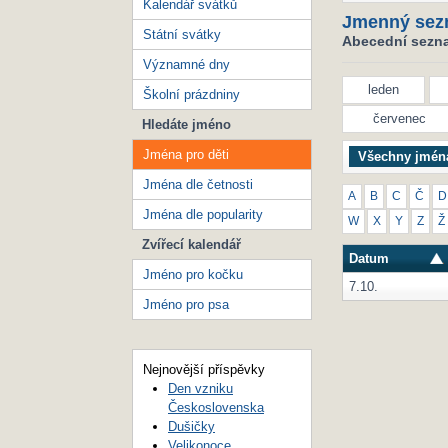
Kalendář svátků
Jmenný sez
Státní svátky
Abecední seznam
Významné dny
leden
Školní prázdniny
červenec
Hledáte jméno
Jména pro děti
Všechny jmén
Jména dle četnosti
A
B
C
Č
D
Jména dle popularity
W
X
Y
Z
Ž
Zvířecí kalendář
Datum
Jméno pro kočku
7.10.
Jméno pro psa
Nejnovější příspěvky
Den vzniku
Československa
Dušičky
Velikonoce