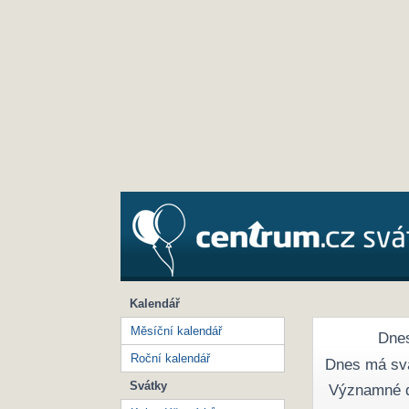
Kalendář
Měsíční kalendář
Dnes
Roční kalendář
Dnes má sv
Svátky
Významné 