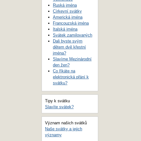
Ruská jména
Církevní svátky
Americká jména
Francouzská jména
Italská jména
Svátek zamilovaných
Dali byste svým
dětem dvě křestní
jména?
Slavíme Mezinárodní
den žen?
Co říkáte na
elektronická přání k
svátku?
Tipy k svátku
Slavíte svátek?
Význam našich svátků
Naše svátky a jejich
významy