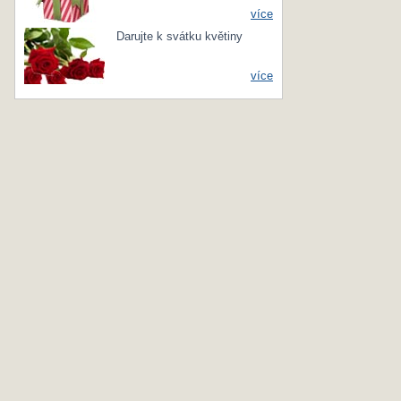
více
Darujte k svátku květiny
více