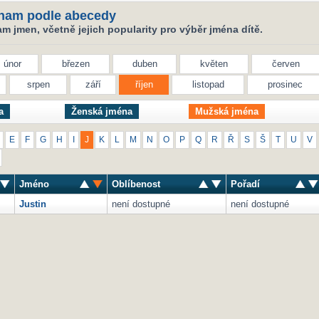
nam podle abecedy
 jmen, včetně jejich popularity pro výběr jména dítě.
únor
březen
duben
květen
červen
srpen
září
říjen
listopad
prosinec
a
Ženská jména
Mužská jména
E
F
G
H
I
J
K
L
M
N
O
P
Q
R
Ř
S
Š
T
U
V
Jméno
Oblíbenost
Pořadí
Justin
není dostupné
není dostupné