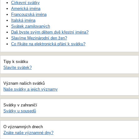
Církevní svátky
Americká jména
Francouzská jména
Italská jména
Svátek zamilovaných
Dali byste svým dětem dvě křestní jména?
Slavíme Mezinárodní den žen?
Co říkáte na elektronická přání k svátku?
Tipy k svátku
Slavíte svátek?
Význam našich svátků
Naše svátky a jejich významy
Svátky v zahraničí
Svátky u sousedů
O významných dnech
Znáte naše významné dny?