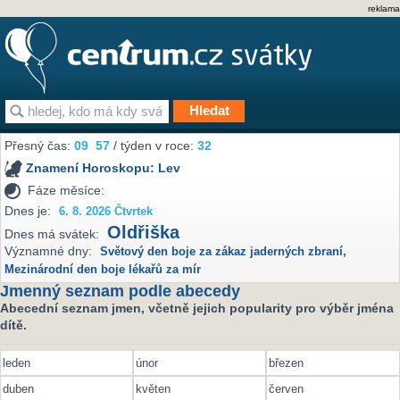
reklama
Přesný čas:
09
57
/ týden v roce:
32
Znamení Horoskopu:
Lev
Fáze měsíce:
Dnes je:
6. 8. 2026 Čtvrtek
Oldřiška
Dnes má svátek:
Významné dny:
Světový den boje za zákaz jaderných zbraní
,
Mezinárodní den boje lékařů za mír
Jmenný seznam podle abecedy
Abecední seznam jmen, včetně jejich popularity pro výběr jména
dítě.
leden
únor
březen
duben
květen
červen