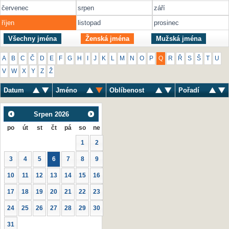
červenec
srpen
září
říjen
listopad
prosinec
Všechny jména
Ženská jména
Mužská jména
A
B
C
Č
D
E
F
G
H
I
J
K
L
M
N
O
P
Q
R
Ř
S
Š
T
U
V
W
X
Y
Z
Ž
Datum
Jméno
Oblíbenost
Pořadí
Srpen
2026
po
út
st
čt
pá
so
ne
1
2
3
4
5
6
7
8
9
10
11
12
13
14
15
16
17
18
19
20
21
22
23
24
25
26
27
28
29
30
31