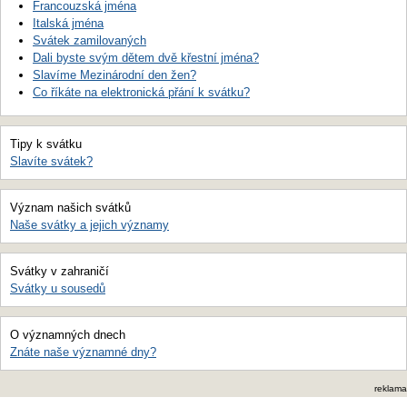
Francouzská jména
Italská jména
Svátek zamilovaných
Dali byste svým dětem dvě křestní jména?
Slavíme Mezinárodní den žen?
Co říkáte na elektronická přání k svátku?
Tipy k svátku
Slavíte svátek?
Význam našich svátků
Naše svátky a jejich významy
Svátky v zahraničí
Svátky u sousedů
O významných dnech
Znáte naše významné dny?
reklama