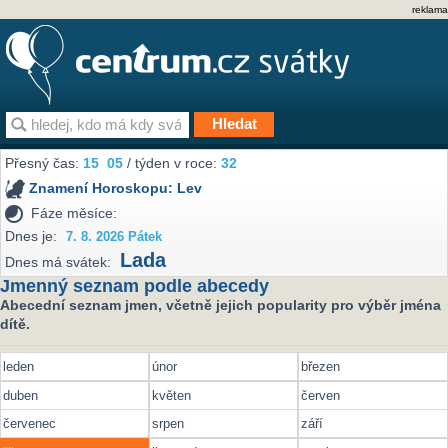
reklama
Přesný čas:
15
05
/ týden v roce:
32
Znamení Horoskopu:
Lev
Fáze měsíce:
Dnes je:
7. 8. 2026 Pátek
Lada
Dnes má svátek:
Jmenný seznam podle abecedy
Abecední seznam jmen, včetně jejich popularity pro výběr jména
dítě.
leden
únor
březen
duben
květen
červen
červenec
srpen
září