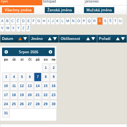
říjen
listopad
prosinec
Všechny jména
Ženská jména
Mužská jména
A
B
C
Č
D
E
F
G
H
I
J
K
L
M
N
O
P
Q
R
Ř
S
Š
T
U
V
W
X
Y
Z
Ž
Datum
Jméno
Oblíbenost
Pořadí
Srpen
2026
po
út
st
čt
pá
so
ne
1
2
3
4
5
6
7
8
9
10
11
12
13
14
15
16
17
18
19
20
21
22
23
24
25
26
27
28
29
30
31