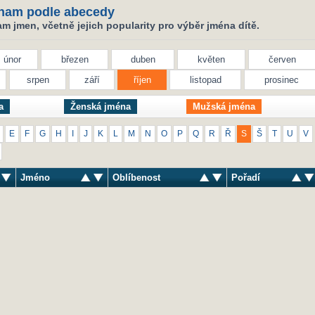
nam podle abecedy
 jmen, včetně jejich popularity pro výběr jména dítě.
únor
březen
duben
květen
červen
srpen
září
říjen
listopad
prosinec
a
Ženská jména
Mužská jména
E
F
G
H
I
J
K
L
M
N
O
P
Q
R
Ř
S
Š
T
U
V
Jméno
Oblíbenost
Pořadí