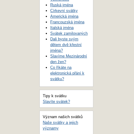
Ruská jména
Církevní svátky
Americká jména
Francouzská jména
Italská jména
Svátek zamilovaných
Dali byste svým
dětem dvě křestní
jména?
Slavíme Mezinárodní
den žen?
Co říkáte na
elektronická přání k
svátku?
Tipy k svátku
Slavíte svátek?
Význam našich svátků
Naše svátky a jejich
významy