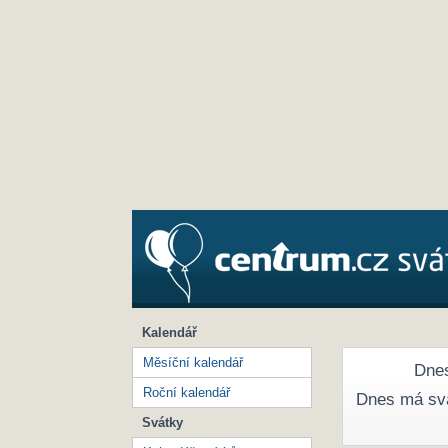
Kalendář
Měsíční kalendář
Dnes
Roční kalendář
Dnes má sv
Svátky