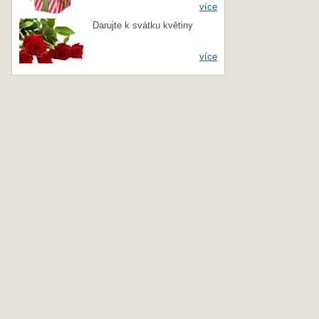
více
Darujte k svátku květiny
více