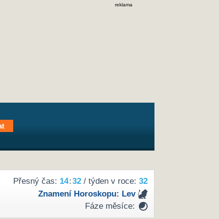
reklama
Přesný čas:
14
:
32
/ týden v roce:
32
Znamení Horoskopu:
Lev
Fáze měsíce: