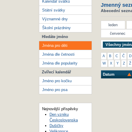
Kalendář svátků
Jmenný sez
Státní svátky
Abecední seznam
Významné dny
leden
Školní prázdniny
červenec
Hledáte jméno
Všechny jmén
Jména pro děti
Jména dle četnosti
A
B
C
Č
D
Jména dle popularity
W
X
Y
Z
Ž
Zvířecí kalendář
Datum
Jméno pro kočku
Jméno pro psa
Nejnovější příspěvky
Den vzniku
Československa
Dušičky
Velikonoce