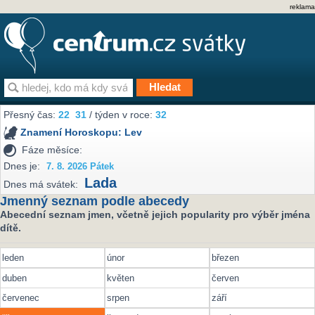
reklama
Přesný čas:
22
31
/ týden v roce:
32
Znamení Horoskopu:
Lev
Fáze měsíce:
Dnes je:
7. 8. 2026 Pátek
Lada
Dnes má svátek:
Jmenný seznam podle abecedy
Abecední seznam jmen, včetně jejich popularity pro výběr jména
dítě.
leden
únor
březen
duben
květen
červen
červenec
srpen
září