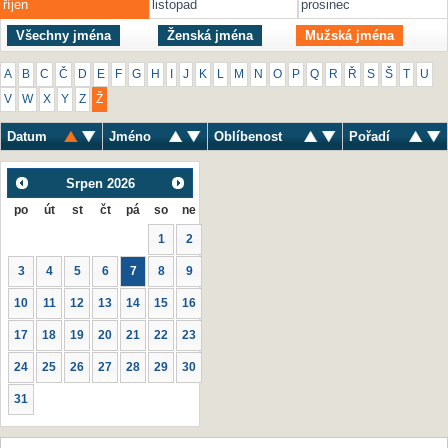
říjen
listopad
prosinec
Všechny jména
Ženská jména
Mužská jména
A
B
C
Č
D
E
F
G
H
I
J
K
L
M
N
O
P
Q
R
Ř
S
Š
T
U
V
W
X
Y
Z
Ž
Datum
Jméno
Oblíbenost
Pořadí
Srpen
2026
po
út
st
čt
pá
so
ne
1
2
3
4
5
6
7
8
9
10
11
12
13
14
15
16
17
18
19
20
21
22
23
24
25
26
27
28
29
30
31