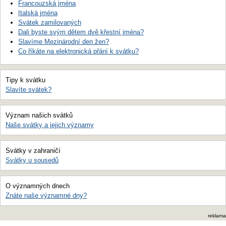
Francouzská jména
Italská jména
Svátek zamilovaných
Dali byste svým dětem dvě křestní jména?
Slavíme Mezinárodní den žen?
Co říkáte na elektronická přání k svátku?
Tipy k svátku
Slavíte svátek?
Význam našich svátků
Naše svátky a jejich významy
Svátky v zahraničí
Svátky u sousedů
O významných dnech
Znáte naše významné dny?
reklama