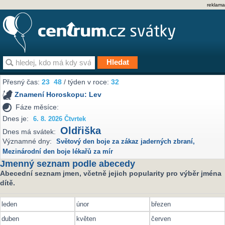
reklama
Přesný čas:
23
48
/ týden v roce:
32
Znamení Horoskopu:
Lev
Fáze měsíce:
Dnes je:
6. 8. 2026 Čtvrtek
Oldřiška
Dnes má svátek:
Významné dny:
Světový den boje za zákaz jaderných zbraní
,
Mezinárodní den boje lékařů za mír
Jmenný seznam podle abecedy
Abecední seznam jmen, včetně jejich popularity pro výběr jména
dítě.
leden
únor
březen
duben
květen
červen