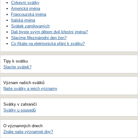
Církevní svátky
Americká jména
Francouzská jména
Italská jména
Svátek zamilovaných
Dali byste svým dětem dvě křestní jména?
Slavíme Mezinárodní den žen?
Co říkáte na elektronická přání k svátku?
Tipy k svátku
Slavíte svátek?
Význam našich svátků
Naše svátky a jejich významy
Svátky v zahraničí
Svátky u sousedů
O významných dnech
Znáte naše významné dny?