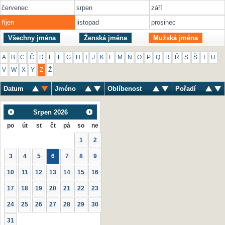
červenec
srpen
září
říjen
listopad
prosinec
Všechny jména
Ženská jména
Mužská jména
A
B
C
Č
D
E
F
G
H
I
J
K
L
M
N
O
P
Q
R
Ř
S
Š
T
U
V
W
X
Y
Z
Ž
Datum
Jméno
Oblíbenost
Pořadí
Srpen
2026
po
út
st
čt
pá
so
ne
1
2
3
4
5
6
7
8
9
10
11
12
13
14
15
16
17
18
19
20
21
22
23
24
25
26
27
28
29
30
31