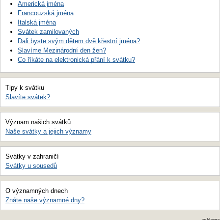
Americká jména
Francouzská jména
Italská jména
Svátek zamilovaných
Dali byste svým dětem dvě křestní jména?
Slavíme Mezinárodní den žen?
Co říkáte na elektronická přání k svátku?
Tipy k svátku
Slavíte svátek?
Význam našich svátků
Naše svátky a jejich významy
Svátky v zahraničí
Svátky u sousedů
O významných dnech
Znáte naše významné dny?
reklama