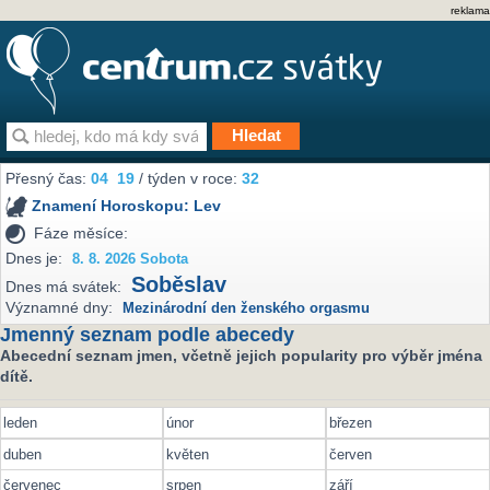
reklama
Přesný čas:
04
19
/ týden v roce:
32
Znamení Horoskopu:
Lev
Fáze měsíce:
Dnes je:
8. 8. 2026 Sobota
Soběslav
Dnes má svátek:
Významné dny:
Mezinárodní den ženského orgasmu
Jmenný seznam podle abecedy
Abecední seznam jmen, včetně jejich popularity pro výběr jména
dítě.
leden
únor
březen
duben
květen
červen
červenec
srpen
září