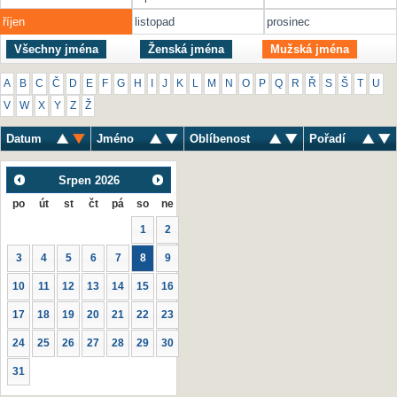
říjen
listopad
prosinec
Všechny jména
Ženská jména
Mužská jména
A
B
C
Č
D
E
F
G
H
I
J
K
L
M
N
O
P
Q
R
Ř
S
Š
T
U
V
W
X
Y
Z
Ž
Datum
Jméno
Oblíbenost
Pořadí
Srpen
2026
po
út
st
čt
pá
so
ne
1
2
3
4
5
6
7
8
9
10
11
12
13
14
15
16
17
18
19
20
21
22
23
24
25
26
27
28
29
30
31