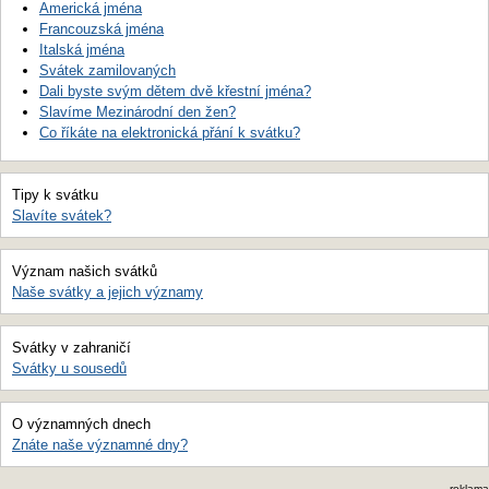
Americká jména
Francouzská jména
Italská jména
Svátek zamilovaných
Dali byste svým dětem dvě křestní jména?
Slavíme Mezinárodní den žen?
Co říkáte na elektronická přání k svátku?
Tipy k svátku
Slavíte svátek?
Význam našich svátků
Naše svátky a jejich významy
Svátky v zahraničí
Svátky u sousedů
O významných dnech
Znáte naše významné dny?
reklama