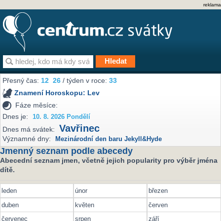
reklama
Přesný čas:
12
26
/ týden v roce:
33
Znamení Horoskopu:
Lev
Fáze měsíce:
Dnes je:
10. 8. 2026 Pondělí
Vavřinec
Dnes má svátek:
Významné dny:
Mezinárodní den baru Jekyll&Hyde
Jmenný seznam podle abecedy
Abecední seznam jmen, včetně jejich popularity pro výběr jména
dítě.
leden
únor
březen
duben
květen
červen
červenec
srpen
září