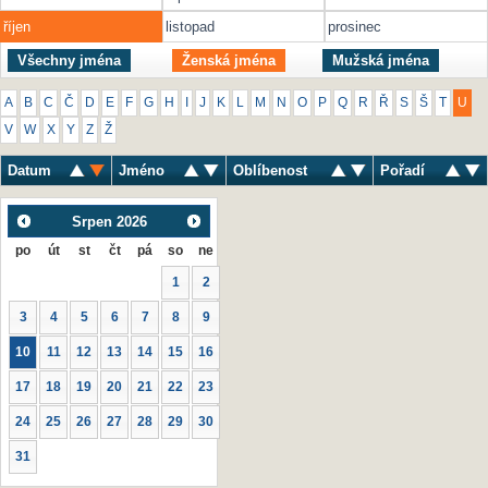
říjen
listopad
prosinec
Všechny jména
Ženská jména
Mužská jména
A
B
C
Č
D
E
F
G
H
I
J
K
L
M
N
O
P
Q
R
Ř
S
Š
T
U
V
W
X
Y
Z
Ž
Datum
Jméno
Oblíbenost
Pořadí
Srpen
2026
po
út
st
čt
pá
so
ne
1
2
3
4
5
6
7
8
9
10
11
12
13
14
15
16
17
18
19
20
21
22
23
24
25
26
27
28
29
30
31