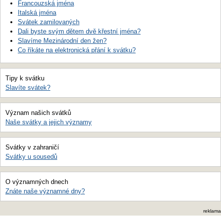
Francouzská jména
Italská jména
Svátek zamilovaných
Dali byste svým dětem dvě křestní jména?
Slavíme Mezinárodní den žen?
Co říkáte na elektronická přání k svátku?
Tipy k svátku
Slavíte svátek?
Význam našich svátků
Naše svátky a jejich významy
Svátky v zahraničí
Svátky u sousedů
O významných dnech
Znáte naše významné dny?
reklama