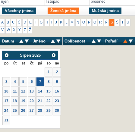
říjen
listopad
prosinec
Všechny jména
Ženská jména
Mužská jména
A
B
C
Č
D
E
F
G
H
I
J
K
L
M
N
O
P
Q
R
Ř
S
Š
T
U
V
W
X
Y
Z
Ž
Datum
Jméno
Oblíbenost
Pořadí
Srpen
2026
po
út
st
čt
pá
so
ne
1
2
3
4
5
6
7
8
9
10
11
12
13
14
15
16
17
18
19
20
21
22
23
24
25
26
27
28
29
30
31