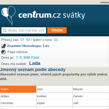
reklama
Přesný čas:
17
43
/ týden v roce:
32
Znamení Horoskopu:
Lev
Fáze měsíce:
Dnes je:
7. 8. 2026 Pátek
Lada
Dnes má svátek:
Jmenný seznam podle abecedy
Abecední seznam jmen, včetně jejich popularity pro výběr jména
dítě.
leden
únor
březen
duben
květen
červen
červenec
srpen
září