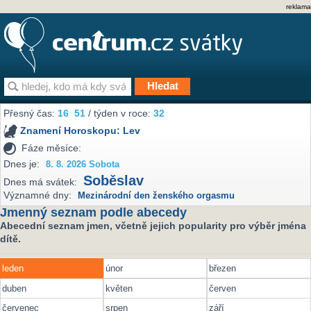
reklama
Přesný čas:
16
51
/ týden v roce:
32
Znamení Horoskopu:
Lev
Fáze měsíce:
Dnes je:
8. 8. 2026 Sobota
Soběslav
Dnes má svátek:
Významné dny:
Mezinárodní den ženského orgasmu
Jmenný seznam podle abecedy
Abecední seznam jmen, včetně jejich popularity pro výběr jména
dítě.
leden
únor
březen
duben
květen
červen
červenec
srpen
září