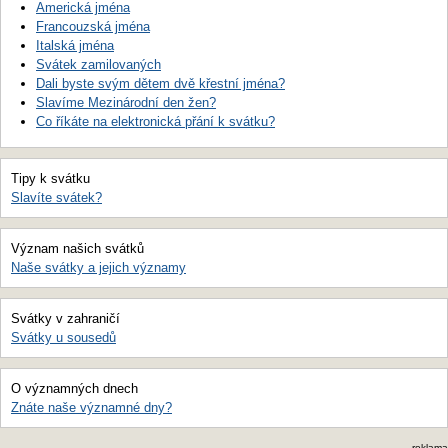
Americká jména
Francouzská jména
Italská jména
Svátek zamilovaných
Dali byste svým dětem dvě křestní jména?
Slavíme Mezinárodní den žen?
Co říkáte na elektronická přání k svátku?
Tipy k svátku
Slavíte svátek?
Význam našich svátků
Naše svátky a jejich významy
Svátky v zahraničí
Svátky u sousedů
O významných dnech
Znáte naše významné dny?
reklama