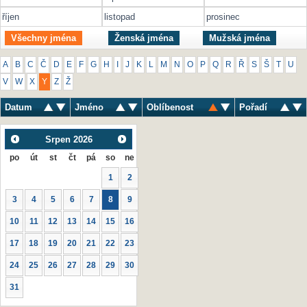
říjen
listopad
prosinec
Všechny jména
Ženská jména
Mužská jména
A
B
C
Č
D
E
F
G
H
I
J
K
L
M
N
O
P
Q
R
Ř
S
Š
T
U
V
W
X
Y
Z
Ž
Datum
Jméno
Oblíbenost
Pořadí
Srpen
2026
po
út
st
čt
pá
so
ne
1
2
3
4
5
6
7
8
9
10
11
12
13
14
15
16
17
18
19
20
21
22
23
24
25
26
27
28
29
30
31