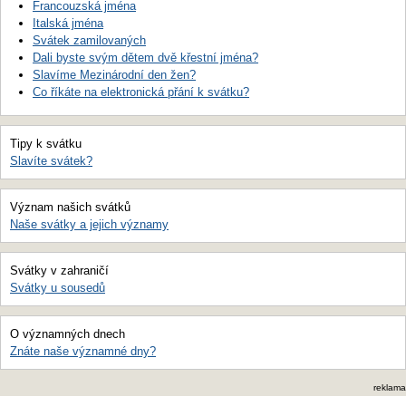
Francouzská jména
Italská jména
Svátek zamilovaných
Dali byste svým dětem dvě křestní jména?
Slavíme Mezinárodní den žen?
Co říkáte na elektronická přání k svátku?
Tipy k svátku
Slavíte svátek?
Význam našich svátků
Naše svátky a jejich významy
Svátky v zahraničí
Svátky u sousedů
O významných dnech
Znáte naše významné dny?
reklama