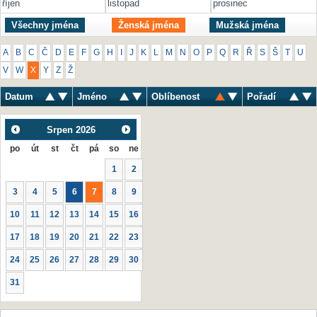
říjen
listopad
prosinec
Všechny jména
Ženská jména
Mužská jména
A
B
C
Č
D
E
F
G
H
I
J
K
L
M
N
O
P
Q
R
Ř
S
Š
T
U
V
W
X
Y
Z
Ž
Datum
Jméno
Oblíbenost
Pořadí
Srpen
2026
po
út
st
čt
pá
so
ne
1
2
3
4
5
6
7
8
9
10
11
12
13
14
15
16
17
18
19
20
21
22
23
24
25
26
27
28
29
30
31