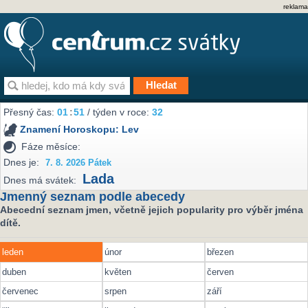
reklama
Přesný čas:
01
:
51
/ týden v roce:
32
Znamení Horoskopu:
Lev
Fáze měsíce:
Dnes je:
7. 8. 2026 Pátek
Lada
Dnes má svátek:
Jmenný seznam podle abecedy
Abecední seznam jmen, včetně jejich popularity pro výběr jména
dítě.
leden
únor
březen
duben
květen
červen
červenec
srpen
září