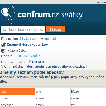
reklama
Přesný čas:
18
31
/ týden v roce:
32
Znamení Horoskopu:
Lev
Fáze měsíce:
Dnes je:
9. 8. 2026 Neděle
Roman
Dnes má svátek:
Významné dny:
Mezinárodní den původního obyvatelstva
Jmenný seznam podle abecedy
Abecední seznam jmen, včetně jejich popularity pro výběr jména
dítě.
leden
únor
březen
duben
květen
červen
červenec
srpen
září