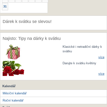
31
Dárek k svátku se slevou!
Najisto: Tipy na dárky k svátku
Klasické i netradiční dárky k
svátku
více
Darujte k svátku květiny
více
Kalendář
Měsíční kalendář
Roční kalendář