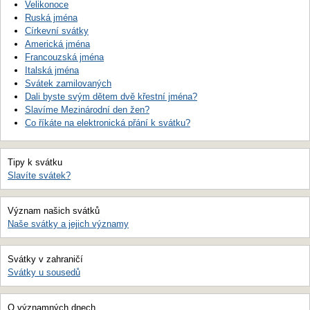
Velikonoce
Ruská jména
Církevní svátky
Americká jména
Francouzská jména
Italská jména
Svátek zamilovaných
Dali byste svým dětem dvě křestní jména?
Slavíme Mezinárodní den žen?
Co říkáte na elektronická přání k svátku?
Tipy k svátku
Slavíte svátek?
Význam našich svátků
Naše svátky a jejich významy
Svátky v zahraničí
Svátky u sousedů
O významných dnech