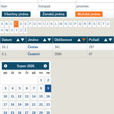
říjen
listopad
prosinec
Všechny jména
Ženská jména
Mužská jména
A
B
C
Č
D
E
F
G
H
I
J
K
L
M
N
O
P
Q
R
Ř
S
Š
T
U
V
W
X
Y
Z
Ž
Datum
Jméno
Oblíbenost
Pořadí
16.1.
Česlav
341
287
8.1.
Čestmír
3586
97
Srpen
2026
po
út
st
čt
pá
so
ne
1
2
3
4
5
6
7
8
9
10
11
12
13
14
15
16
17
18
19
20
21
22
23
24
25
26
27
28
29
30