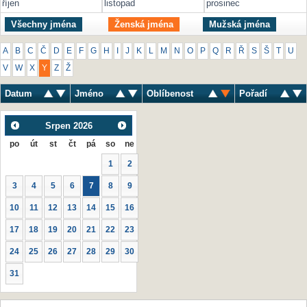
říjen
listopad
prosinec
Všechny jména
Ženská jména
Mužská jména
A
B
C
Č
D
E
F
G
H
I
J
K
L
M
N
O
P
Q
R
Ř
S
Š
T
U
V
W
X
Y
Z
Ž
Datum
Jméno
Oblíbenost
Pořadí
Srpen
2026
po
út
st
čt
pá
so
ne
1
2
3
4
5
6
7
8
9
10
11
12
13
14
15
16
17
18
19
20
21
22
23
24
25
26
27
28
29
30
31