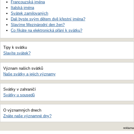
Francouzská jména
Italská jména
Svátek zamilovaných
Dali byste svým dětem dvě křestní jména?
Slavíme Mezinárodní den žen?
Co říkáte na elektronická přání k svátku?
Tipy k svátku
Slavíte svátek?
Význam našich svátků
Naše svátky a jejich významy
Svátky v zahraničí
Svátky u sousedů
O významných dnech
Znáte naše významné dny?
reklama