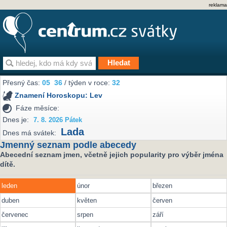
reklama
Přesný čas:
05
:
36
/ týden v roce:
32
Znamení Horoskopu:
Lev
Fáze měsíce:
Dnes je:
7. 8. 2026 Pátek
Lada
Dnes má svátek:
Jmenný seznam podle abecedy
Abecední seznam jmen, včetně jejich popularity pro výběr jména
dítě.
leden
únor
březen
duben
květen
červen
červenec
srpen
září