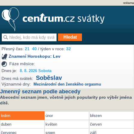
reklama
Přesný čas:
21
40
/ týden v roce:
32
Znamení Horoskopu:
Lev
Fáze měsíce:
Dnes je:
8. 8. 2026 Sobota
Soběslav
Dnes má svátek:
Významné dny:
Mezinárodní den ženského orgasmu
Jmenný seznam podle abecedy
Abecední seznam jmen, včetně jejich popularity pro výběr jména
dítě.
leden
únor
březen
duben
květen
červen
červenec
srpen
září