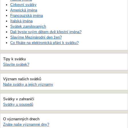
Církevní svátky
Americká jména
Francouzská jména
Italská jména
Svátek zamilovaných
Dali byste svým dětem dvě křestní jména?
Slavíme Mezinárodní den žen?
Co říkáte na elektronická přání k svátku?
Tipy k svátku
Slavíte svátek?
Význam našich svátků
Naše svátky a jejich významy
Svátky v zahraničí
Svátky u sousedů
O významných dnech
Znáte naše významné dny?