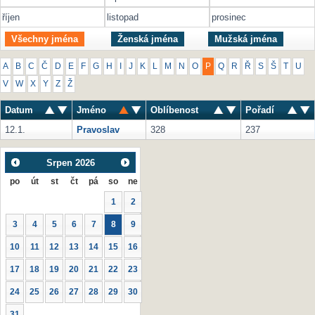
říjen
listopad
prosinec
Všechny jména
Ženská jména
Mužská jména
A
B
C
Č
D
E
F
G
H
I
J
K
L
M
N
O
P
Q
R
Ř
S
Š
T
U
V
W
X
Y
Z
Ž
Datum
Jméno
Oblíbenost
Pořadí
12.1.
Pravoslav
328
237
Srpen
2026
po
út
st
čt
pá
so
ne
1
2
3
4
5
6
7
8
9
10
11
12
13
14
15
16
17
18
19
20
21
22
23
24
25
26
27
28
29
30
31