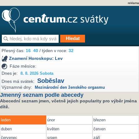
reklama
Přesný čas:
16
40
/ týden v roce:
32
Znamení Horoskopu:
Lev
Fáze měsíce:
Dnes je:
8. 8. 2026 Sobota
Soběslav
Dnes má svátek:
Významné dny:
Mezinárodní den ženského orgasmu
Jmenný seznam podle abecedy
Abecední seznam jmen, včetně jejich popularity pro výběr jména
dítě.
leden
únor
březen
duben
květen
červen
červenec
srpen
září