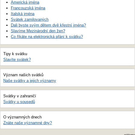
Americká jména
Francouzská jména
Italská jména
Svátek zamilovaných
Dali byste svým dětem dvě křestní jména?
Slavíme Mezinárodní den žen?
Co říkáte na elektronická přání k svátku?
Tipy k svátku
Slavíte svátek?
Význam našich svátků
Naše svátky a jejich významy
Svátky v zahraničí
Svátky u sousedů
O významných dnech
Znáte naše významné dny?
reklama