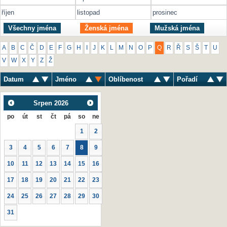
říjen
listopad
prosinec
Všechny jména
Ženská jména
Mužská jména
A
B
C
Č
D
E
F
G
H
I
J
K
L
M
N
O
P
Q
R
Ř
S
Š
T
U
V
W
X
Y
Z
Ž
Datum
Jméno
Oblíbenost
Pořadí
Srpen
2026
po
út
st
čt
pá
so
ne
1
2
3
4
5
6
7
8
9
10
11
12
13
14
15
16
17
18
19
20
21
22
23
24
25
26
27
28
29
30
31