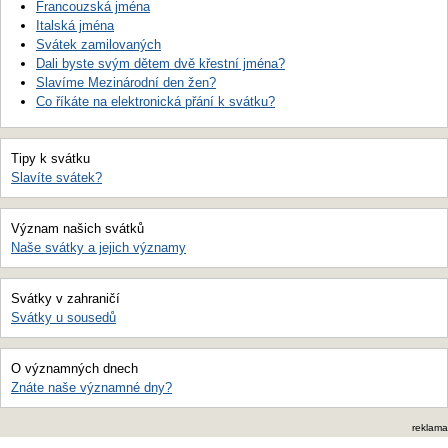
Francouzská jména
Italská jména
Svátek zamilovaných
Dali byste svým dětem dvě křestní jména?
Slavíme Mezinárodní den žen?
Co říkáte na elektronická přání k svátku?
Tipy k svátku
Slavíte svátek?
Význam našich svátků
Naše svátky a jejich významy
Svátky v zahraničí
Svátky u sousedů
O významných dnech
Znáte naše významné dny?
reklama