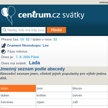
reklama
Přesný čas:
15
02
/ týden v roce:
32
Znamení Horoskopu:
Lev
Fáze měsíce:
Dnes je:
7. 8. 2026 Pátek
Lada
Dnes má svátek:
Jmenný seznam podle abecedy
Abecední seznam jmen, včetně jejich popularity pro výběr jména
dítě.
leden
únor
březen
duben
květen
červen
červenec
srpen
září