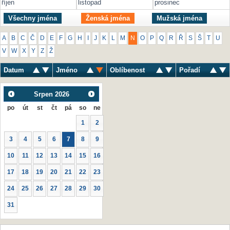
říjen
listopad
prosinec
Všechny jména
Ženská jména
Mužská jména
A
B
C
Č
D
E
F
G
H
I
J
K
L
M
N
O
P
Q
R
Ř
S
Š
T
U
V
W
X
Y
Z
Ž
Datum
Jméno
Oblíbenost
Pořadí
Srpen
2026
po
út
st
čt
pá
so
ne
1
2
3
4
5
6
7
8
9
10
11
12
13
14
15
16
17
18
19
20
21
22
23
24
25
26
27
28
29
30
31