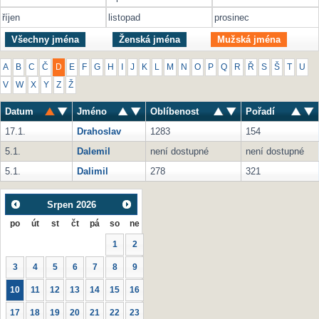
říjen
listopad
prosinec
Všechny jména
Ženská jména
Mužská jména
A
B
C
Č
D
E
F
G
H
I
J
K
L
M
N
O
P
Q
R
Ř
S
Š
T
U
V
W
X
Y
Z
Ž
Datum
Jméno
Oblíbenost
Pořadí
17.1.
Drahoslav
1283
154
5.1.
Dalemil
není dostupné
není dostupné
5.1.
Dalimil
278
321
Srpen
2026
po
út
st
čt
pá
so
ne
1
2
3
4
5
6
7
8
9
10
11
12
13
14
15
16
17
18
19
20
21
22
23