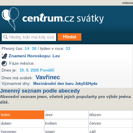
reklama
Přesný čas:
14
36
/ týden v roce:
33
Znamení Horoskopu:
Lev
Fáze měsíce:
Dnes je:
10. 8. 2026 Pondělí
Vavřinec
Dnes má svátek:
Významné dny:
Mezinárodní den baru Jekyll&Hyde
Jmenný seznam podle abecedy
Abecední seznam jmen, včetně jejich popularity pro výběr jména
dítě.
leden
únor
březen
duben
květen
červen
červenec
srpen
září