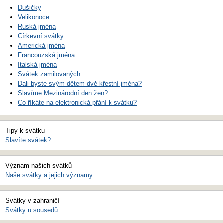
Dušičky
Velikonoce
Ruská jména
Církevní svátky
Americká jména
Francouzská jména
Italská jména
Svátek zamilovaných
Dali byste svým dětem dvě křestní jména?
Slavíme Mezinárodní den žen?
Co říkáte na elektronická přání k svátku?
Tipy k svátku
Slavíte svátek?
Význam našich svátků
Naše svátky a jejich významy
Svátky v zahraničí
Svátky u sousedů