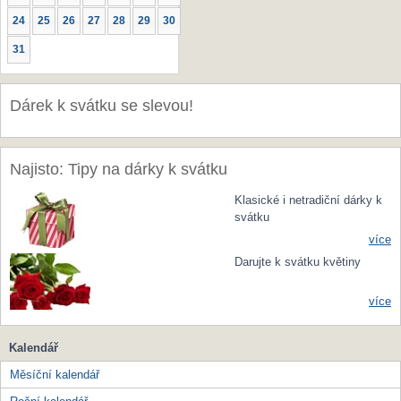
24
25
26
27
28
29
30
31
Dárek k svátku se slevou!
Najisto: Tipy na dárky k svátku
Klasické i netradiční dárky k
svátku
více
Darujte k svátku květiny
více
Kalendář
Měsíční kalendář