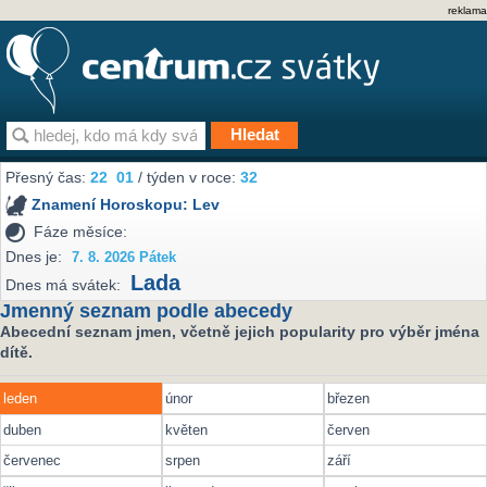
reklama
Přesný čas:
22
01
/ týden v roce:
32
Znamení Horoskopu:
Lev
Fáze měsíce:
Dnes je:
7. 8. 2026 Pátek
Lada
Dnes má svátek:
Jmenný seznam podle abecedy
Abecední seznam jmen, včetně jejich popularity pro výběr jména
dítě.
leden
únor
březen
duben
květen
červen
červenec
srpen
září