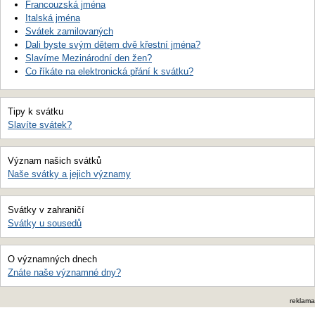
Francouzská jména
Italská jména
Svátek zamilovaných
Dali byste svým dětem dvě křestní jména?
Slavíme Mezinárodní den žen?
Co říkáte na elektronická přání k svátku?
Tipy k svátku
Slavíte svátek?
Význam našich svátků
Naše svátky a jejich významy
Svátky v zahraničí
Svátky u sousedů
O významných dnech
Znáte naše významné dny?
reklama