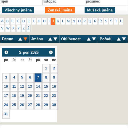
říjen
listopad
prosinec
Všechny jména
Ženská jména
Mužská jména
A
B
C
Č
D
E
F
G
H
I
J
K
L
M
N
O
P
Q
R
Ř
S
Š
T
U
V
W
X
Y
Z
Ž
Datum
Jméno
Oblíbenost
Pořadí
Srpen
2026
po
út
st
čt
pá
so
ne
1
2
3
4
5
6
7
8
9
10
11
12
13
14
15
16
17
18
19
20
21
22
23
24
25
26
27
28
29
30
31