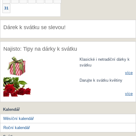
31
Dárek k svátku se slevou!
Najisto: Tipy na dárky k svátku
Klasické i netradiční dárky k
svátku
více
Darujte k svátku květiny
více
Kalendář
Měsíční kalendář
Roční kalendář