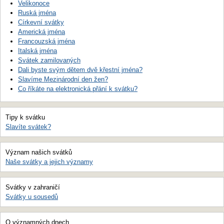
Velikonoce
Ruská jména
Církevní svátky
Americká jména
Francouzská jména
Italská jména
Svátek zamilovaných
Dali byste svým dětem dvě křestní jména?
Slavíme Mezinárodní den žen?
Co říkáte na elektronická přání k svátku?
Tipy k svátku
Slavíte svátek?
Význam našich svátků
Naše svátky a jejich významy
Svátky v zahraničí
Svátky u sousedů
O významných dnech