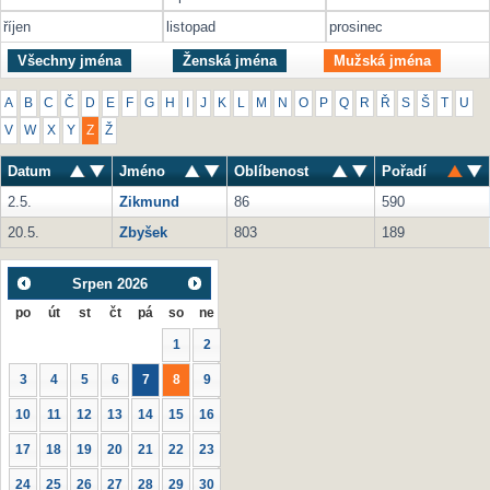
říjen
listopad
prosinec
Všechny jména
Ženská jména
Mužská jména
A
B
C
Č
D
E
F
G
H
I
J
K
L
M
N
O
P
Q
R
Ř
S
Š
T
U
V
W
X
Y
Z
Ž
Datum
Jméno
Oblíbenost
Pořadí
2.5.
Zikmund
86
590
20.5.
Zbyšek
803
189
Srpen
2026
po
út
st
čt
pá
so
ne
1
2
3
4
5
6
7
8
9
10
11
12
13
14
15
16
17
18
19
20
21
22
23
24
25
26
27
28
29
30