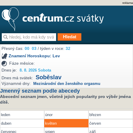
reklama
Přesný čas:
00
03
/ týden v roce:
32
Znamení Horoskopu:
Lev
Fáze měsíce:
Dnes je:
8. 8. 2026 Sobota
Soběslav
Dnes má svátek:
Významné dny:
Mezinárodní den ženského orgasmu
Jmenný seznam podle abecedy
Abecední seznam jmen, včetně jejich popularity pro výběr jména
dítě.
leden
únor
březen
duben
květen
červen
červenec
srpen
září