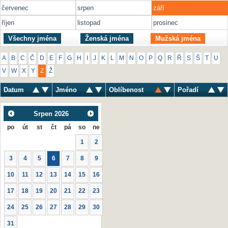
červenec
srpen
září
říjen
listopad
prosinec
Všechny jména
Ženská jména
Mužská jména
A
B
C
Č
D
E
F
G
H
I
J
K
L
M
N
O
P
Q
R
Ř
S
Š
T
U
V
W
X
Y
Z
Ž
Datum
Jméno
Oblíbenost
Pořadí
Srpen
2026
po
út
st
čt
pá
so
ne
1
2
3
4
5
6
7
8
9
10
11
12
13
14
15
16
17
18
19
20
21
22
23
24
25
26
27
28
29
30
31