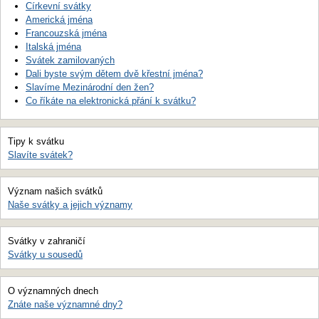
Církevní svátky
Americká jména
Francouzská jména
Italská jména
Svátek zamilovaných
Dali byste svým dětem dvě křestní jména?
Slavíme Mezinárodní den žen?
Co říkáte na elektronická přání k svátku?
Tipy k svátku
Slavíte svátek?
Význam našich svátků
Naše svátky a jejich významy
Svátky v zahraničí
Svátky u sousedů
O významných dnech
Znáte naše významné dny?