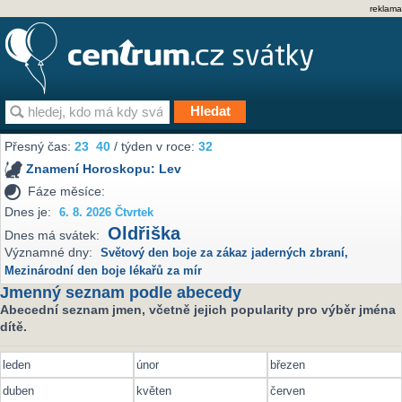
reklama
Přesný čas:
23
40
/ týden v roce:
32
Znamení Horoskopu:
Lev
Fáze měsíce:
Dnes je:
6. 8. 2026 Čtvrtek
Oldřiška
Dnes má svátek:
Významné dny:
Světový den boje za zákaz jaderných zbraní
,
Mezinárodní den boje lékařů za mír
Jmenný seznam podle abecedy
Abecední seznam jmen, včetně jejich popularity pro výběr jména
dítě.
leden
únor
březen
duben
květen
červen