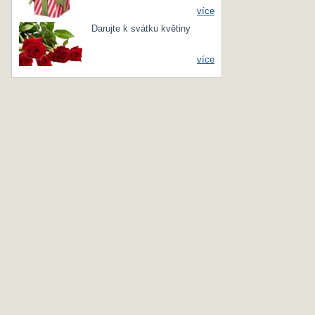
více
Darujte k svátku květiny
více