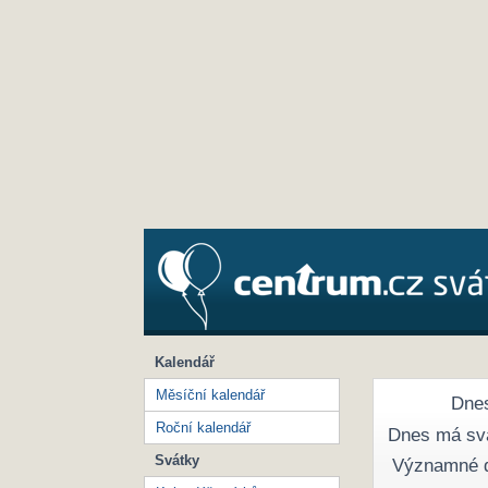
Kalendář
Měsíční kalendář
Dnes
Roční kalendář
Dnes má sv
Svátky
Významné 