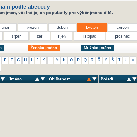
nam podle abecedy
 jmen, včetně jejich popularity pro výběr jména dítě.
únor
březen
duben
květen
červen
srpen
září
říjen
listopad
prosinec
a
Ženská jména
Mužská jména
E
F
G
H
I
J
K
L
M
N
O
P
Q
R
Ř
S
Š
T
U
V
Jméno
Oblíbenost
Pořadí