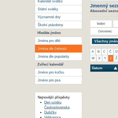
Kalendář svátků
Jmenný sez
Státní svátky
Abecední seznam
Významné dny
leden
Školní prázdniny
červenec
Hledáte jméno
Jména pro děti
Všechny jmén
Jména dle četnosti
A
B
C
Č
D
Jména dle popularity
W
X
Y
Z
Ž
Zvířecí kalendář
Datum
Jméno pro kočku
Jméno pro psa
Nejnovější příspěvky
Den vzniku
Československa
Dušičky
Velikonoce