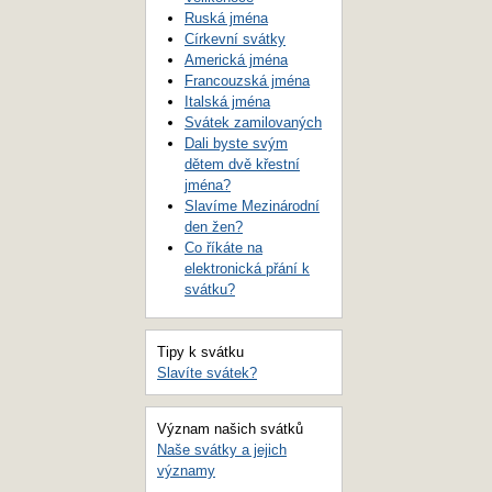
Ruská jména
Církevní svátky
Americká jména
Francouzská jména
Italská jména
Svátek zamilovaných
Dali byste svým
dětem dvě křestní
jména?
Slavíme Mezinárodní
den žen?
Co říkáte na
elektronická přání k
svátku?
Tipy k svátku
Slavíte svátek?
Význam našich svátků
Naše svátky a jejich
významy