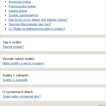
Americká jména
Francouzská jména
Italská jména
Svátek zamilovaných
Dali byste svým dětem dvě křestní jména?
Slavíme Mezinárodní den žen?
Co říkáte na elektronická přání k svátku?
Tipy k svátku
Slavíte svátek?
Význam našich svátků
Naše svátky a jejich významy
Svátky v zahraničí
Svátky u sousedů
O významných dnech
Znáte naše významné dny?
reklama