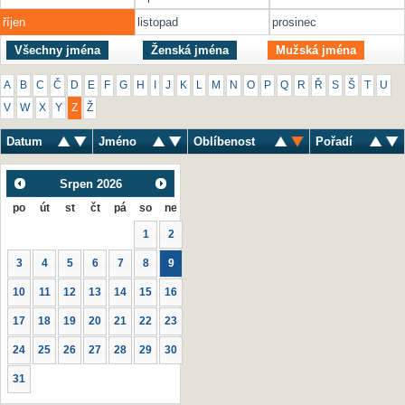
říjen
listopad
prosinec
Všechny jména
Ženská jména
Mužská jména
A
B
C
Č
D
E
F
G
H
I
J
K
L
M
N
O
P
Q
R
Ř
S
Š
T
U
V
W
X
Y
Z
Ž
Datum
Jméno
Oblíbenost
Pořadí
Srpen
2026
po
út
st
čt
pá
so
ne
1
2
3
4
5
6
7
8
9
10
11
12
13
14
15
16
17
18
19
20
21
22
23
24
25
26
27
28
29
30
31