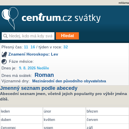
reklama
Přesný čas:
11
16
/ týden v roce:
32
Znamení Horoskopu:
Lev
Fáze měsíce:
Dnes je:
9. 8. 2026 Neděle
Roman
Dnes má svátek:
Významné dny:
Mezinárodní den původního obyvatelstva
Jmenný seznam podle abecedy
Abecední seznam jmen, včetně jejich popularity pro výběr jména
dítě.
leden
únor
březen
duben
květen
červen
červenec
srpen
září