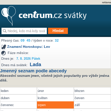
reklama
Přesný čas:
09
:
45
/ týden v roce:
32
Znamení Horoskopu:
Lev
Fáze měsíce:
Dnes je:
7. 8. 2026 Pátek
Lada
Dnes má svátek:
Jmenný seznam podle abecedy
Abecední seznam jmen, včetně jejich popularity pro výběr jména
dítě.
leden
únor
březen
duben
květen
červen
červenec
srpen
září