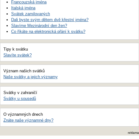
Francouzská jména
Italská jména
Svátek zamilovaných
Dali byste svým dětem dvě křestní jména?
Slavíme Mezinárodní den žen?
Co říkáte na elektronická přání k svátku?
Tipy k svátku
Slavíte svátek?
Význam našich svátků
Naše svátky a jejich významy
Svátky v zahraničí
Svátky u sousedů
O významných dnech
Znáte naše významné dny?
reklama