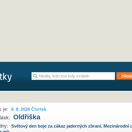
 je:
6. 8. 2026 Čtvrtek
Oldřiška
átek:
dny:
Světový den boje za zákaz jaderných zbraní
,
Mezinárodní 
a mír