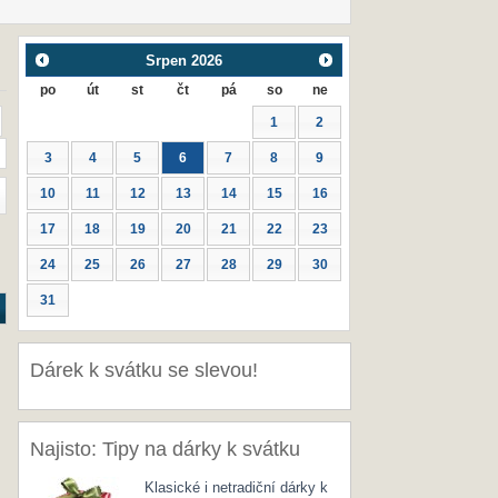
Srpen
2026
po
út
st
čt
pá
so
ne
1
2
3
4
5
6
7
8
9
10
11
12
13
14
15
16
17
18
19
20
21
22
23
24
25
26
27
28
29
30
31
Dárek k svátku se slevou!
Najisto: Tipy na dárky k svátku
Klasické i netradiční dárky k