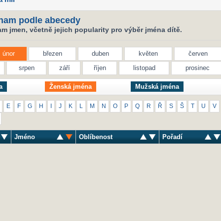
nam podle abecedy
 jmen, včetně jejich popularity pro výběr jména dítě.
únor
březen
duben
květen
červen
srpen
září
říjen
listopad
prosinec
a
Ženská jména
Mužská jména
E
F
G
H
I
J
K
L
M
N
O
P
Q
R
Ř
S
Š
T
U
V
Jméno
Oblíbenost
Pořadí