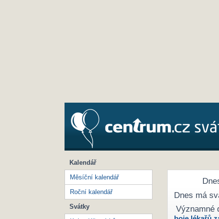
Kalendář
Měsíční kalendář
Dnes
Roční kalendář
Dnes má sv
Svátky
Významné 
boje lékařů z