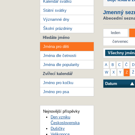
Kalendář svátků
Státní svátky
Jmenný sez
Abecední seznam
Významné dny
Školní prázdniny
leden
Hledáte jméno
červenec
Jména pro děti
Všechny jmén
Jména dle četnosti
Jména dle popularity
A
B
C
Č
D
W
X
Y
Z
Ž
Zvířecí kalendář
Jméno pro kočku
Datum
Jméno pro psa
Nejnovější příspěvky
Den vzniku
Československa
Dušičky
Velikonoce