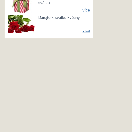
svátku
více
Darujte k svátku květiny
více