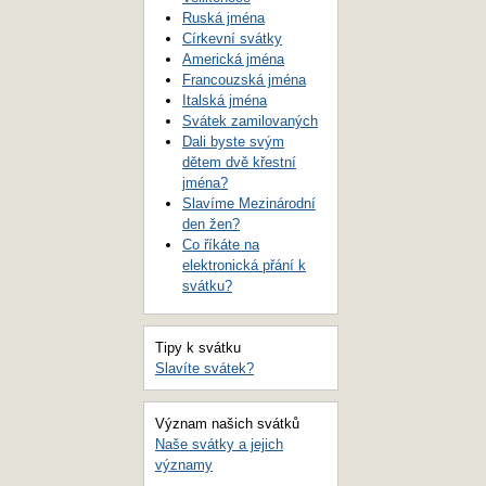
Ruská jména
Církevní svátky
Americká jména
Francouzská jména
Italská jména
Svátek zamilovaných
Dali byste svým
dětem dvě křestní
jména?
Slavíme Mezinárodní
den žen?
Co říkáte na
elektronická přání k
svátku?
Tipy k svátku
Slavíte svátek?
Význam našich svátků
Naše svátky a jejich
významy