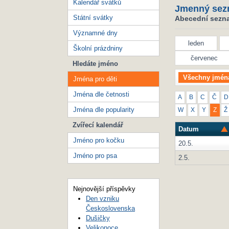
Kalendář svátků
Jmenný sez
Státní svátky
Abecední seznam
Významné dny
leden
Školní prázdniny
červenec
Hledáte jméno
Všechny jmén
Jména pro děti
Jména dle četnosti
A
B
C
Č
D
Jména dle popularity
W
X
Y
Z
Ž
Zvířecí kalendář
Datum
Jméno pro kočku
20.5.
Jméno pro psa
2.5.
Nejnovější příspěvky
Den vzniku
Československa
Dušičky
Velikonoce