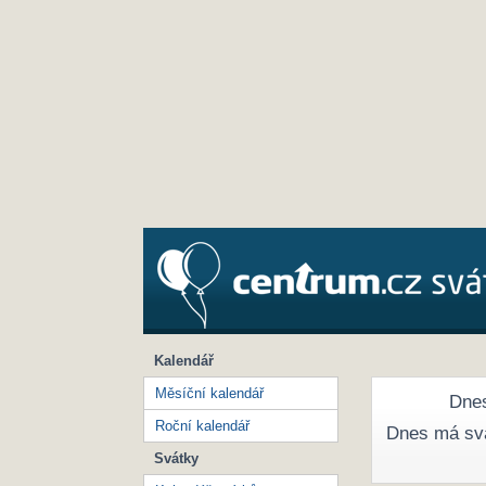
Kalendář
Měsíční kalendář
Dnes
Roční kalendář
Dnes má sv
Svátky