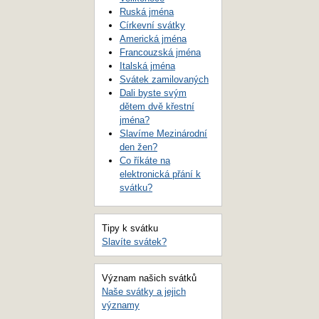
Ruská jména
Církevní svátky
Americká jména
Francouzská jména
Italská jména
Svátek zamilovaných
Dali byste svým
dětem dvě křestní
jména?
Slavíme Mezinárodní
den žen?
Co říkáte na
elektronická přání k
svátku?
Tipy k svátku
Slavíte svátek?
Význam našich svátků
Naše svátky a jejich
významy