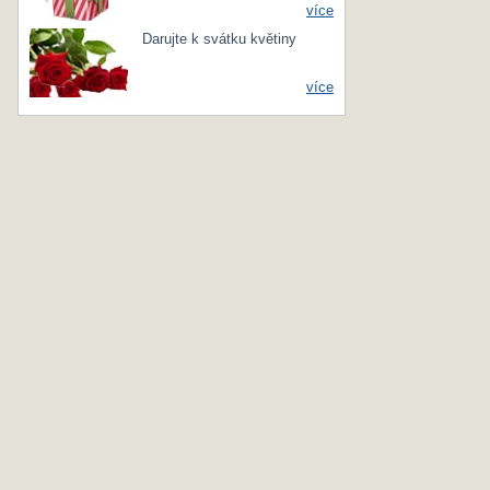
více
Darujte k svátku květiny
více