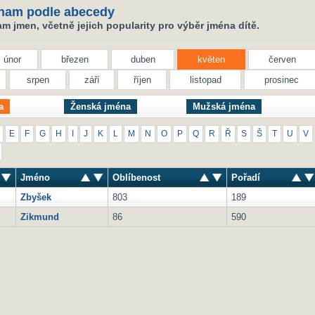
nam podle abecedy
 jmen, včetně jejich popularity pro výběr jména dítě.
únor
březen
duben
květen
červen
srpen
září
říjen
listopad
prosinec
a
Ženská jména
Mužská jména
E
F
G
H
I
J
K
L
M
N
O
P
Q
R
Ř
S
Š
T
U
V
Jméno
Oblíbenost
Pořadí
Zbyšek
803
189
Zikmund
86
590