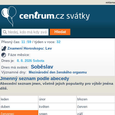
reklama
Přesný čas:
11
:
59
/ týden v roce:
32
Znamení Horoskopu:
Lev
Fáze měsíce:
Dnes je:
8. 8. 2026 Sobota
Soběslav
Dnes má svátek:
Významné dny:
Mezinárodní den ženského orgasmu
Jmenný seznam podle abecedy
Abecední seznam jmen, včetně jejich popularity pro výběr jména
dítě.
leden
únor
březen
duben
květen
červen
červenec
srpen
září