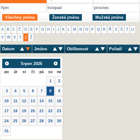
říjen
listopad
prosinec
Všechny jména
Ženská jména
Mužská jména
A
B
C
Č
D
E
F
G
H
I
J
K
L
M
N
O
P
Q
R
Ř
S
Š
T
U
V
W
X
Y
Z
Ž
Datum
Jméno
Oblíbenost
Pořadí
Srpen
2026
po
út
st
čt
pá
so
ne
1
2
3
4
5
6
7
8
9
10
11
12
13
14
15
16
17
18
19
20
21
22
23
24
25
26
27
28
29
30
31