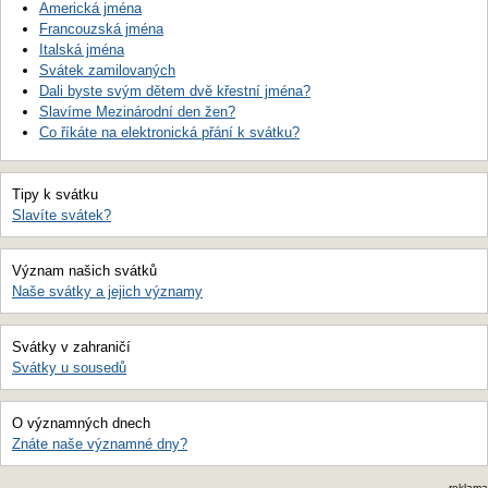
Americká jména
Francouzská jména
Italská jména
Svátek zamilovaných
Dali byste svým dětem dvě křestní jména?
Slavíme Mezinárodní den žen?
Co říkáte na elektronická přání k svátku?
Tipy k svátku
Slavíte svátek?
Význam našich svátků
Naše svátky a jejich významy
Svátky v zahraničí
Svátky u sousedů
O významných dnech
Znáte naše významné dny?
reklama