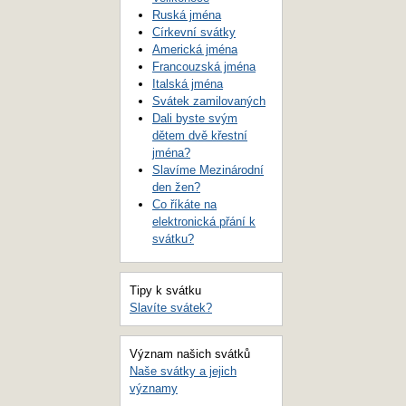
Ruská jména
Církevní svátky
Americká jména
Francouzská jména
Italská jména
Svátek zamilovaných
Dali byste svým
dětem dvě křestní
jména?
Slavíme Mezinárodní
den žen?
Co říkáte na
elektronická přání k
svátku?
Tipy k svátku
Slavíte svátek?
Význam našich svátků
Naše svátky a jejich
významy