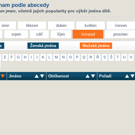
nam podle abecedy
 jmen, včetně jejich popularity pro výběr jména dítě.
únor
březen
duben
květen
červen
srpen
září
říjen
listopad
prosinec
a
Ženská jména
Mužská jména
E
F
G
H
I
J
K
L
M
N
O
P
Q
R
Ř
S
Š
T
U
V
Jméno
Oblíbenost
Pořadí