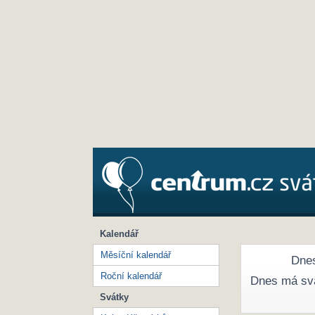
Kalendář
Měsíční kalendář
Dnes
Roční kalendář
Dnes má sv
Svátky