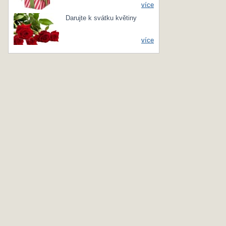
více
Darujte k svátku květiny
více