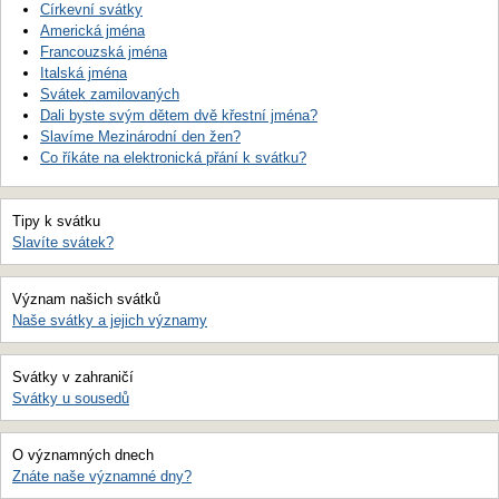
Církevní svátky
Americká jména
Francouzská jména
Italská jména
Svátek zamilovaných
Dali byste svým dětem dvě křestní jména?
Slavíme Mezinárodní den žen?
Co říkáte na elektronická přání k svátku?
Tipy k svátku
Slavíte svátek?
Význam našich svátků
Naše svátky a jejich významy
Svátky v zahraničí
Svátky u sousedů
O významných dnech
Znáte naše významné dny?