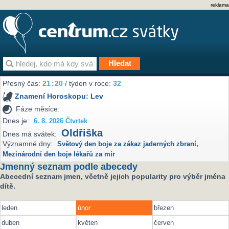
reklama
Přesný čas:
21
:
20
/ týden v roce:
32
Znamení Horoskopu:
Lev
Fáze měsíce:
Dnes je:
6. 8. 2026 Čtvrtek
Oldřiška
Dnes má svátek:
Významné dny:
Světový den boje za zákaz jaderných zbraní
,
Mezinárodní den boje lékařů za mír
Jmenný seznam podle abecedy
Abecední seznam jmen, včetně jejich popularity pro výběr jména
dítě.
leden
únor
březen
duben
květen
červen