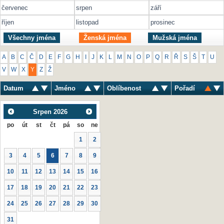
červenec
srpen
září
říjen
listopad
prosinec
Všechny jména
Ženská jména
Mužská jména
A
B
C
Č
D
E
F
G
H
I
J
K
L
M
N
O
P
Q
R
Ř
S
Š
T
U
V
W
X
Y
Z
Ž
Datum
Jméno
Oblíbenost
Pořadí
Srpen
2026
po
út
st
čt
pá
so
ne
1
2
3
4
5
6
7
8
9
10
11
12
13
14
15
16
17
18
19
20
21
22
23
24
25
26
27
28
29
30
31