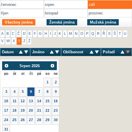
červenec
srpen
září
říjen
listopad
prosinec
Všechny jména
Ženská jména
Mužská jména
A
B
C
Č
D
E
F
G
H
I
J
K
L
M
N
O
P
Q
R
Ř
S
Š
T
U
V
W
X
Y
Z
Ž
Datum
Jméno
Oblíbenost
Pořadí
Srpen
2026
po
út
st
čt
pá
so
ne
1
2
3
4
5
6
7
8
9
10
11
12
13
14
15
16
17
18
19
20
21
22
23
24
25
26
27
28
29
30
31