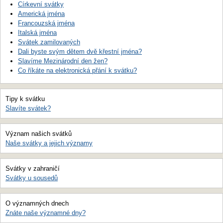
Církevní svátky
Americká jména
Francouzská jména
Italská jména
Svátek zamilovaných
Dali byste svým dětem dvě křestní jména?
Slavíme Mezinárodní den žen?
Co říkáte na elektronická přání k svátku?
Tipy k svátku
Slavíte svátek?
Význam našich svátků
Naše svátky a jejich významy
Svátky v zahraničí
Svátky u sousedů
O významných dnech
Znáte naše významné dny?