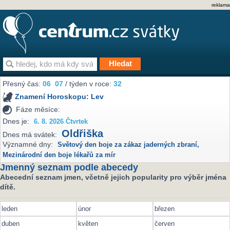
reklama
Přesný čas:
06
07
/ týden v roce:
32
Znamení Horoskopu:
Lev
Fáze měsíce:
Dnes je:
6. 8. 2026 Čtvrtek
Oldřiška
Dnes má svátek:
Významné dny:
Světový den boje za zákaz jaderných zbraní
,
Mezinárodní den boje lékařů za mír
Jmenný seznam podle abecedy
Abecední seznam jmen, včetně jejich popularity pro výběr jména
dítě.
leden
únor
březen
duben
květen
červen