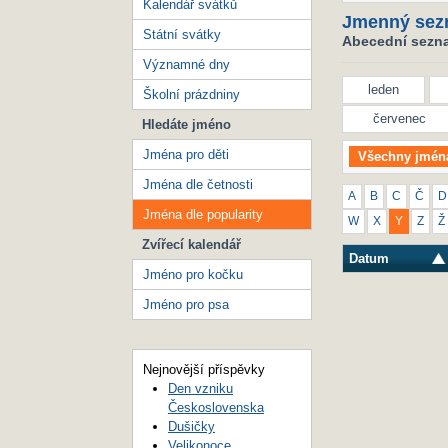
Kalendář svátků
Jmenný sez
Státní svátky
Abecední seznam
Významné dny
leden
Školní prázdniny
červenec
Hledáte jméno
Jména pro děti
Všechny jmén
Jména dle četnosti
A
B
C
Č
D
Jména dle popularity
W
X
Y
Z
Ž
Zvířecí kalendář
Datum
Jméno pro kočku
Jméno pro psa
Nejnovější příspěvky
Den vzniku
Československa
Dušičky
Velikonoce