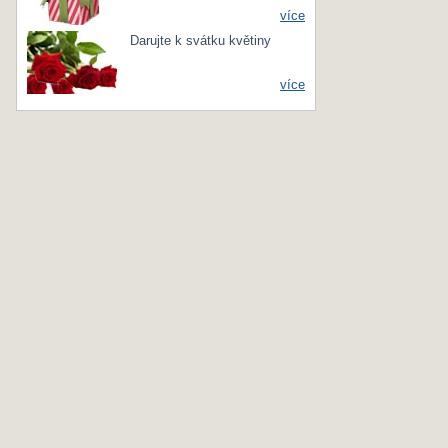
více
Darujte k svátku květiny
více