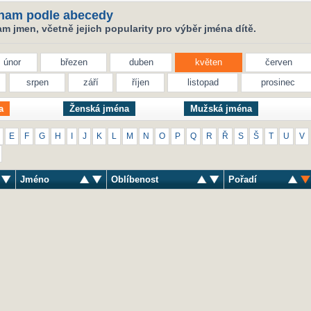
nam podle abecedy
 jmen, včetně jejich popularity pro výběr jména dítě.
únor
březen
duben
květen
červen
srpen
září
říjen
listopad
prosinec
a
Ženská jména
Mužská jména
E
F
G
H
I
J
K
L
M
N
O
P
Q
R
Ř
S
Š
T
U
V
Jméno
Oblíbenost
Pořadí