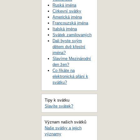
Ruská jména
Církevní svátky
Americká jména
Francouzská jména
Italská jména
Svátek zamilovaných
Dali byste svým
dětem dvě křestní
jména?
Slavíme Mezinárodní
den žen?
Co říkáte na
elektronická přání k
svátku?
Tipy k svátku
Slavíte svátek?
Význam našich svátků
Naše svátky a jejich
významy