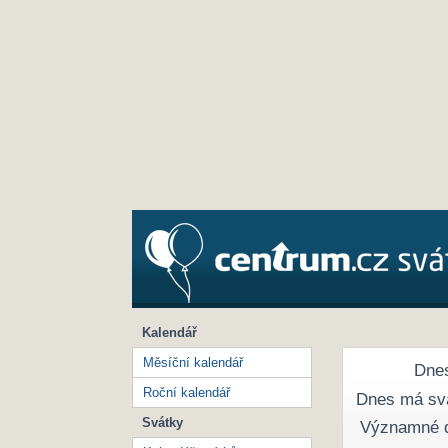
Kalendář
Měsíční kalendář
Dnes
Roční kalendář
Dnes má sv
Svátky
Významné 