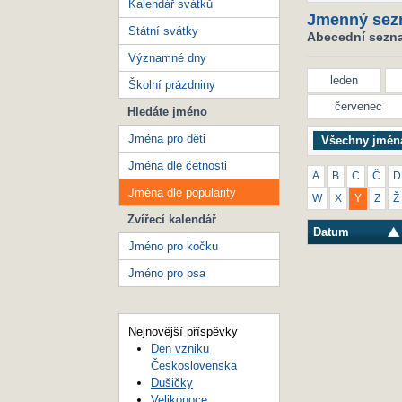
Kalendář svátků
Jmenný sez
Státní svátky
Abecední seznam
Významné dny
leden
Školní prázdniny
červenec
Hledáte jméno
Jména pro děti
Všechny jmén
Jména dle četnosti
A
B
C
Č
D
Jména dle popularity
W
X
Y
Z
Ž
Zvířecí kalendář
Datum
Jméno pro kočku
Jméno pro psa
Nejnovější příspěvky
Den vzniku
Československa
Dušičky
Velikonoce