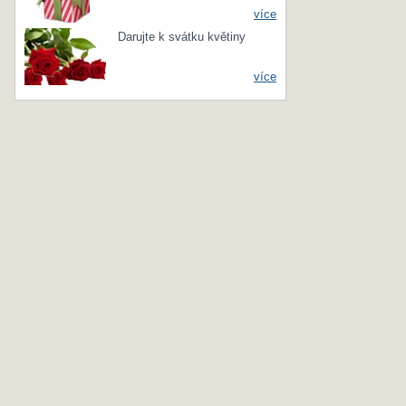
více
Darujte k svátku květiny
více