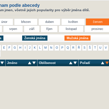
nam podle abecedy
 jmen, včetně jejich popularity pro výběr jména dítě.
únor
březen
duben
květen
červen
srpen
září
říjen
listopad
prosinec
a
Ženská jména
Mužská jména
E
F
G
H
I
J
K
L
M
N
O
P
Q
R
Ř
S
Š
T
U
V
Jméno
Oblíbenost
Pořadí