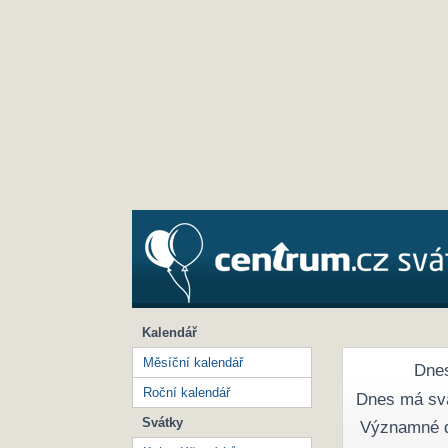
Kalendář
Měsíční kalendář
Dnes
Roční kalendář
Dnes má sv
Svátky
Významné 