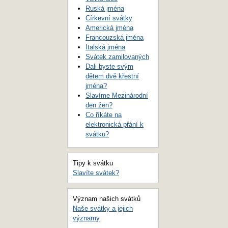
Ruská jména
Církevní svátky
Americká jména
Francouzská jména
Italská jména
Svátek zamilovaných
Dali byste svým
dětem dvě křestní
jména?
Slavíme Mezinárodní
den žen?
Co říkáte na
elektronická přání k
svátku?
Tipy k svátku
Slavíte svátek?
Význam našich svátků
Naše svátky a jejich
významy