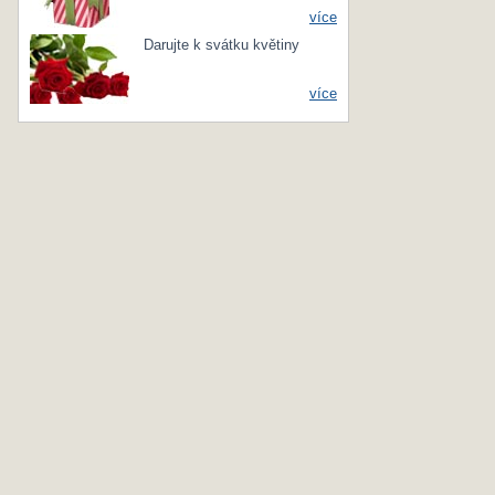
více
Darujte k svátku květiny
více