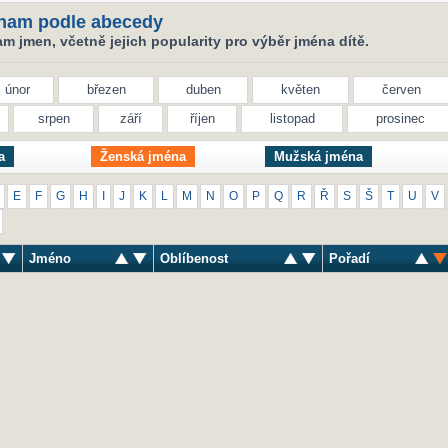
nam podle abecedy
 jmen, včetně jejich popularity pro výběr jména dítě.
únor
březen
duben
květen
červen
srpen
září
říjen
listopad
prosinec
a
Ženská jména
Mužská jména
E
F
G
H
I
J
K
L
M
N
O
P
Q
R
Ř
S
Š
T
U
V
Jméno
Oblíbenost
Pořadí