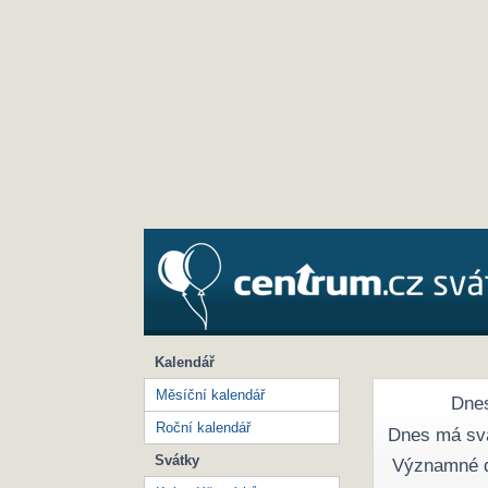
Kalendář
Měsíční kalendář
Dnes
Roční kalendář
Dnes má sv
Svátky
Významné 