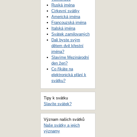
Ruská jména
Církevní svátky
Americká jména
Francouzská jména
Italská jména
Svátek zamilovaných
Dali byste svým
dětem dvě křestní
jména?
Slavíme Mezinárodní
den žen?
Co říkáte na
elektronická přání k
svátku?
Tipy k svátku
Slavíte svátek?
Význam našich svátků
Naše svátky a jejich
významy