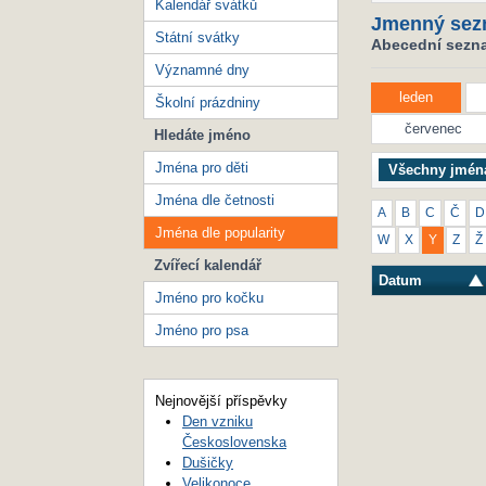
Kalendář svátků
Jmenný sez
Státní svátky
Abecední seznam
Významné dny
leden
Školní prázdniny
červenec
Hledáte jméno
Jména pro děti
Všechny jmén
Jména dle četnosti
A
B
C
Č
D
Jména dle popularity
W
X
Y
Z
Ž
Zvířecí kalendář
Datum
Jméno pro kočku
Jméno pro psa
Nejnovější příspěvky
Den vzniku
Československa
Dušičky
Velikonoce