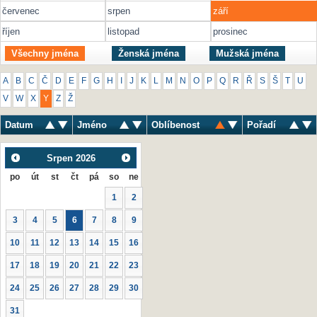
červenec
srpen
září
říjen
listopad
prosinec
Všechny jména
Ženská jména
Mužská jména
A
B
C
Č
D
E
F
G
H
I
J
K
L
M
N
O
P
Q
R
Ř
S
Š
T
U
V
W
X
Y
Z
Ž
Datum
Jméno
Oblíbenost
Pořadí
Srpen
2026
po
út
st
čt
pá
so
ne
1
2
3
4
5
6
7
8
9
10
11
12
13
14
15
16
17
18
19
20
21
22
23
24
25
26
27
28
29
30
31