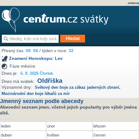
reklama
Přesný čas:
08
56
/ týden v roce:
32
Znamení Horoskopu:
Lev
Fáze měsíce:
Dnes je:
6. 8. 2026 Čtvrtek
Oldřiška
Dnes má svátek:
Významné dny:
Světový den boje za zákaz jaderných zbraní
,
Mezinárodní den boje lékařů za mír
Jmenný seznam podle abecedy
Abecední seznam jmen, včetně jejich popularity pro výběr jména
dítě.
leden
únor
březen
duben
květen
červen