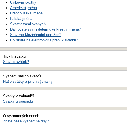
Církevní svátky
Americká jména
Francouzská jména
Italská jména
Svátek zamilovaných
Dali byste svým dětem dvě křestní jména?
Slavíme Mezinárodní den žen?
Co říkáte na elektronická přání k svátku?
Tipy k svátku
Slavíte svátek?
Význam našich svátků
Naše svátky a jejich významy
Svátky v zahraničí
Svátky u sousedů
O významných dnech
Znáte naše významné dny?