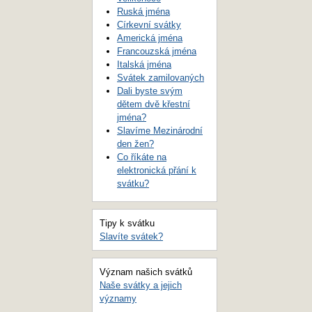
Ruská jména
Církevní svátky
Americká jména
Francouzská jména
Italská jména
Svátek zamilovaných
Dali byste svým
dětem dvě křestní
jména?
Slavíme Mezinárodní
den žen?
Co říkáte na
elektronická přání k
svátku?
Tipy k svátku
Slavíte svátek?
Význam našich svátků
Naše svátky a jejich
významy