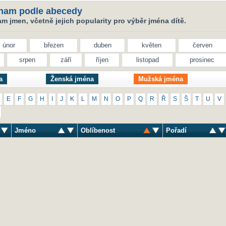
nam podle abecedy
 jmen, včetně jejich popularity pro výběr jména dítě.
únor
březen
duben
květen
červen
srpen
září
říjen
listopad
prosinec
a
Ženská jména
Mužská jména
E
F
G
H
I
J
K
L
M
N
O
P
Q
R
Ř
S
Š
T
U
V
Jméno
Oblíbenost
Pořadí