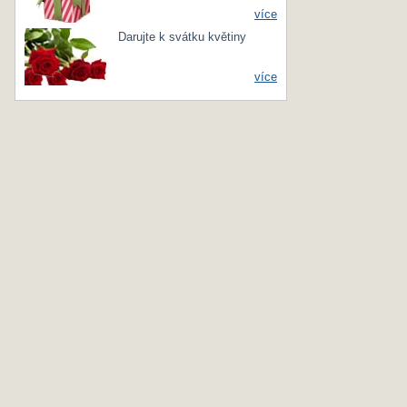
více
Darujte k svátku květiny
více