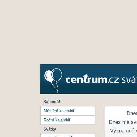
Kalendář
Měsíční kalendář
Dnes
Roční kalendář
Dnes má sv
Svátky
Významné 