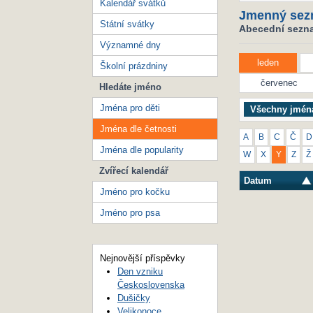
Kalendář svátků
Jmenný sez
Státní svátky
Abecední seznam
Významné dny
leden
Školní prázdniny
červenec
Hledáte jméno
Jména pro děti
Všechny jmén
Jména dle četnosti
A
B
C
Č
D
Jména dle popularity
W
X
Y
Z
Ž
Zvířecí kalendář
Datum
Jméno pro kočku
Jméno pro psa
Nejnovější příspěvky
Den vzniku
Československa
Dušičky
Velikonoce