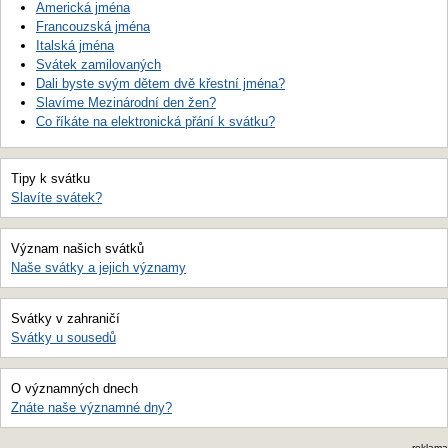
Americká jména
Francouzská jména
Italská jména
Svátek zamilovaných
Dali byste svým dětem dvě křestní jména?
Slavíme Mezinárodní den žen?
Co říkáte na elektronická přání k svátku?
Tipy k svátku
Slavíte svátek?
Význam našich svátků
Naše svátky a jejich významy
Svátky v zahraničí
Svátky u sousedů
O významných dnech
Znáte naše významné dny?
reklama