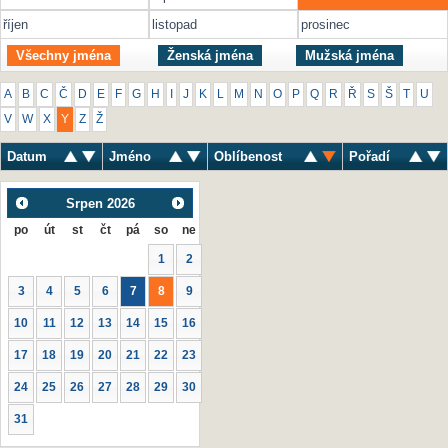
říjen
listopad
prosinec
Všechny jména
Ženská jména
Mužská jména
A
B
C
Č
D
E
F
G
H
I
J
K
L
M
N
O
P
Q
R
Ř
S
Š
T
U
V
W
X
Y
Z
Ž
Datum
Jméno
Oblíbenost
Pořadí
Srpen
2026
po
út
st
čt
pá
so
ne
1
2
3
4
5
6
7
8
9
10
11
12
13
14
15
16
17
18
19
20
21
22
23
24
25
26
27
28
29
30
31