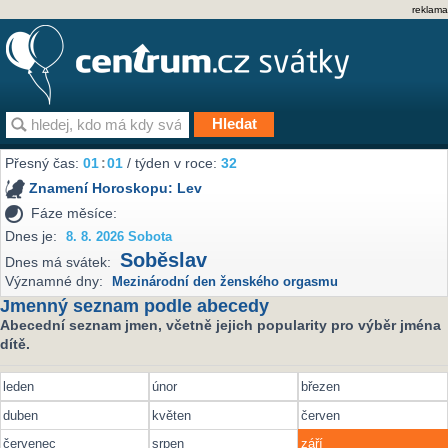
reklama
Přesný čas:
01
:
01
/ týden v roce:
32
Znamení Horoskopu:
Lev
Fáze měsíce:
Dnes je:
8. 8. 2026 Sobota
Soběslav
Dnes má svátek:
Významné dny:
Mezinárodní den ženského orgasmu
Jmenný seznam podle abecedy
Abecední seznam jmen, včetně jejich popularity pro výběr jména
dítě.
leden
únor
březen
duben
květen
červen
červenec
srpen
září