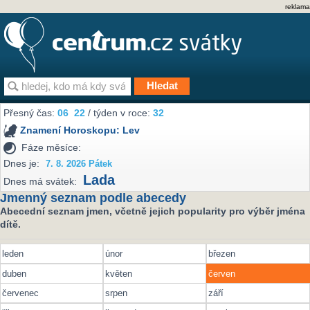
reklama
Přesný čas:
06
22
/ týden v roce:
32
Znamení Horoskopu:
Lev
Fáze měsíce:
Dnes je:
7. 8. 2026 Pátek
Lada
Dnes má svátek:
Jmenný seznam podle abecedy
Abecední seznam jmen, včetně jejich popularity pro výběr jména
dítě.
leden
únor
březen
duben
květen
červen
červenec
srpen
září