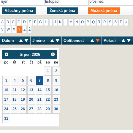
říjen
listopad
prosinec
Všechny jména
Ženská jména
Mužská jména
A
B
C
Č
D
E
F
G
H
I
J
K
L
M
N
O
P
Q
R
Ř
S
Š
T
U
V
W
X
Y
Z
Ž
Datum
Jméno
Oblíbenost
Pořadí
Srpen
2026
po
út
st
čt
pá
so
ne
1
2
3
4
5
6
7
8
9
10
11
12
13
14
15
16
17
18
19
20
21
22
23
24
25
26
27
28
29
30
31