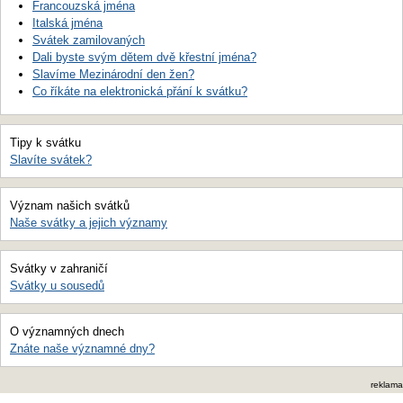
Francouzská jména
Italská jména
Svátek zamilovaných
Dali byste svým dětem dvě křestní jména?
Slavíme Mezinárodní den žen?
Co říkáte na elektronická přání k svátku?
Tipy k svátku
Slavíte svátek?
Význam našich svátků
Naše svátky a jejich významy
Svátky v zahraničí
Svátky u sousedů
O významných dnech
Znáte naše významné dny?
reklama