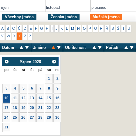
říjen
listopad
prosinec
Všechny jména
Ženská jména
Mužská jména
A
B
C
Č
D
E
F
G
H
I
J
K
L
M
N
O
P
Q
R
Ř
S
Š
T
U
V
W
X
Y
Z
Ž
Datum
Jméno
Oblíbenost
Pořadí
Srpen
2026
po
út
st
čt
pá
so
ne
1
2
3
4
5
6
7
8
9
10
11
12
13
14
15
16
17
18
19
20
21
22
23
24
25
26
27
28
29
30
31