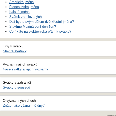
Americká jména
Francouzská jména
Italská jména
Svátek zamilovaných
Dali byste svým dětem dvě křestní jména?
Slavíme Mezinárodní den žen?
Co říkáte na elektronická přání k svátku?
Tipy k svátku
Slavíte svátek?
Význam našich svátků
Naše svátky a jejich významy
Svátky v zahraničí
Svátky u sousedů
O významných dnech
Znáte naše významné dny?
reklama