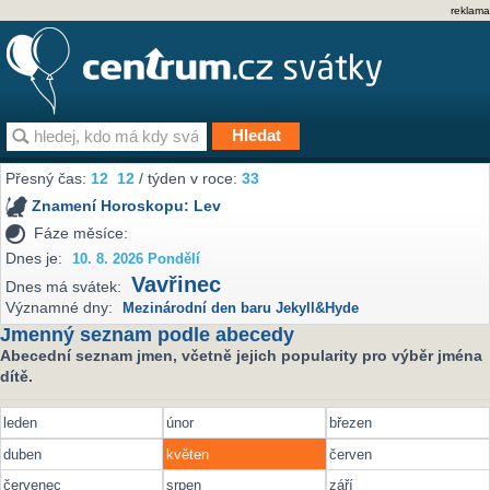
reklama
Přesný čas:
12
12
/ týden v roce:
33
Znamení Horoskopu:
Lev
Fáze měsíce:
Dnes je:
10. 8. 2026 Pondělí
Vavřinec
Dnes má svátek:
Významné dny:
Mezinárodní den baru Jekyll&Hyde
Jmenný seznam podle abecedy
Abecední seznam jmen, včetně jejich popularity pro výběr jména
dítě.
leden
únor
březen
duben
květen
červen
červenec
srpen
září