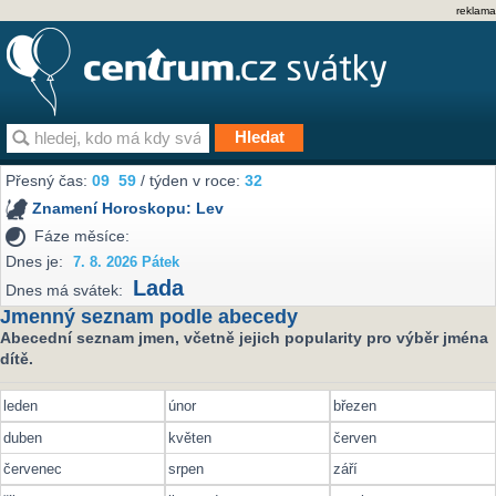
reklama
Přesný čas:
09
59
/ týden v roce:
32
Znamení Horoskopu:
Lev
Fáze měsíce:
Dnes je:
7. 8. 2026 Pátek
Lada
Dnes má svátek:
Jmenný seznam podle abecedy
Abecední seznam jmen, včetně jejich popularity pro výběr jména
dítě.
leden
únor
březen
duben
květen
červen
červenec
srpen
září