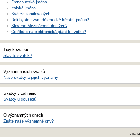
Francouzská jména
Italská jména
Svátek zamilovaných
Dali byste svým dětem dvě křestní jména?
Slavíme Mezinárodní den žen?
Co říkáte na elektronická přání k svátku?
Tipy k svátku
Slavíte svátek?
Význam našich svátků
Naše svátky a jejich významy
Svátky v zahraničí
Svátky u sousedů
O významných dnech
Znáte naše významné dny?
reklama