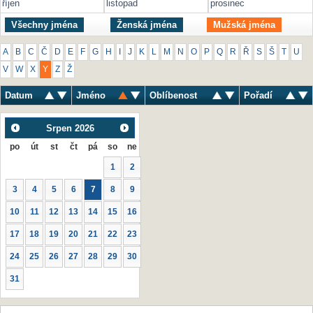
říjen
listopad
prosinec
Všechny jména
Ženská jména
Mužská jména
A
B
C
Č
D
E
F
G
H
I
J
K
L
M
N
O
P
Q
R
Ř
S
Š
T
U
V
W
X
Y
Z
Ž
Datum
Jméno
Oblíbenost
Pořadí
Srpen
2026
po
út
st
čt
pá
so
ne
1
2
3
4
5
6
7
8
9
10
11
12
13
14
15
16
17
18
19
20
21
22
23
24
25
26
27
28
29
30
31