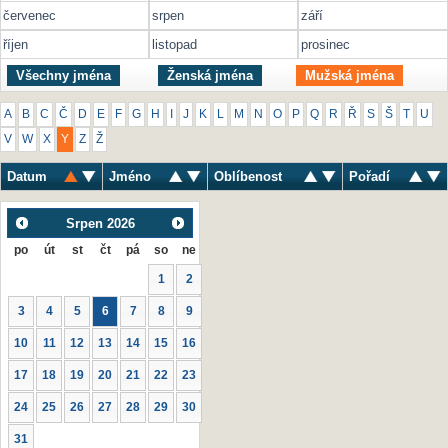
červenec
srpen
září
říjen
listopad
prosinec
Všechny jména
Ženská jména
Mužská jména
A
B
C
Č
D
E
F
G
H
I
J
K
L
M
N
O
P
Q
R
Ř
S
Š
T
U
V
W
X
Y
Z
Ž
Datum
Jméno
Oblíbenost
Pořadí
Srpen
2026
po
út
st
čt
pá
so
ne
1
2
3
4
5
6
7
8
9
10
11
12
13
14
15
16
17
18
19
20
21
22
23
24
25
26
27
28
29
30
31