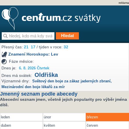
reklama
Přesný čas:
21
17
/ týden v roce:
32
Znamení Horoskopu:
Lev
Fáze měsíce:
Dnes je:
6. 8. 2026 Čtvrtek
Oldřiška
Dnes má svátek:
Významné dny:
Světový den boje za zákaz jaderných zbraní
,
Mezinárodní den boje lékařů za mír
Jmenný seznam podle abecedy
Abecední seznam jmen, včetně jejich popularity pro výběr jména
dítě.
leden
únor
březen
duben
květen
červen