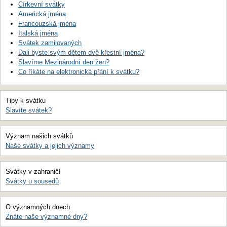
Církevní svátky
Americká jména
Francouzská jména
Italská jména
Svátek zamilovaných
Dali byste svým dětem dvě křestní jména?
Slavíme Mezinárodní den žen?
Co říkáte na elektronická přání k svátku?
Tipy k svátku
Slavíte svátek?
Význam našich svátků
Naše svátky a jejich významy
Svátky v zahraničí
Svátky u sousedů
O významných dnech
Znáte naše významné dny?