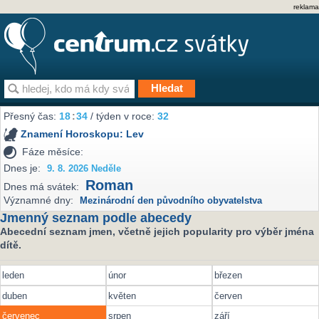
reklama
Přesný čas:
18
:
34
/ týden v roce:
32
Znamení Horoskopu:
Lev
Fáze měsíce:
Dnes je:
9. 8. 2026 Neděle
Roman
Dnes má svátek:
Významné dny:
Mezinárodní den původního obyvatelstva
Jmenný seznam podle abecedy
Abecední seznam jmen, včetně jejich popularity pro výběr jména
dítě.
leden
únor
březen
duben
květen
červen
červenec
srpen
září