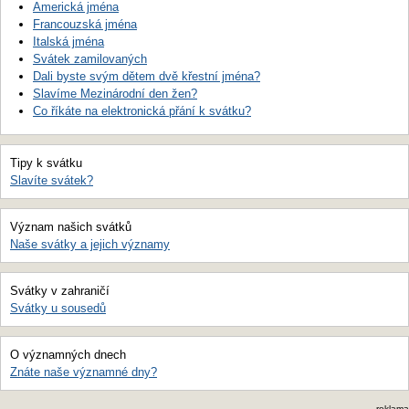
Americká jména
Francouzská jména
Italská jména
Svátek zamilovaných
Dali byste svým dětem dvě křestní jména?
Slavíme Mezinárodní den žen?
Co říkáte na elektronická přání k svátku?
Tipy k svátku
Slavíte svátek?
Význam našich svátků
Naše svátky a jejich významy
Svátky v zahraničí
Svátky u sousedů
O významných dnech
Znáte naše významné dny?
reklama