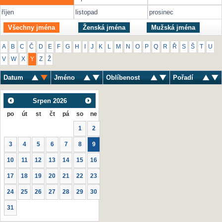
říjen
listopad
prosinec
Všechny jména
Ženská jména
Mužská jména
A
B
C
Č
D
E
F
G
H
I
J
K
L
M
N
O
P
Q
R
Ř
S
Š
T
U
V
W
X
Y
Z
Ž
Datum
Jméno
Oblíbenost
Pořadí
Srpen
2026
po
út
st
čt
pá
so
ne
1
2
3
4
5
6
7
8
9
10
11
12
13
14
15
16
17
18
19
20
21
22
23
24
25
26
27
28
29
30
31