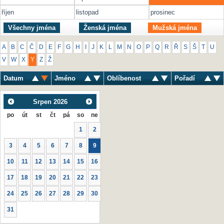
říjen
listopad
prosinec
Všechny jména
Ženská jména
Mužská jména
A
B
C
Č
D
E
F
G
H
I
J
K
L
M
N
O
P
Q
R
Ř
S
Š
T
U
V
W
X
Y
Z
Ž
Datum
Jméno
Oblíbenost
Pořadí
Srpen
2026
po
út
st
čt
pá
so
ne
1
2
3
4
5
6
7
8
9
10
11
12
13
14
15
16
17
18
19
20
21
22
23
24
25
26
27
28
29
30
31