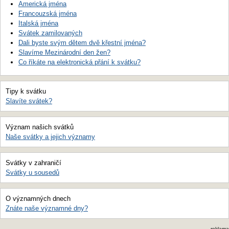
Americká jména
Francouzská jména
Italská jména
Svátek zamilovaných
Dali byste svým dětem dvě křestní jména?
Slavíme Mezinárodní den žen?
Co říkáte na elektronická přání k svátku?
Tipy k svátku
Slavíte svátek?
Význam našich svátků
Naše svátky a jejich významy
Svátky v zahraničí
Svátky u sousedů
O významných dnech
Znáte naše významné dny?
reklama