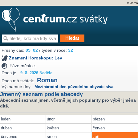
reklama
Přesný čas:
05
02
/ týden v roce:
32
Znamení Horoskopu:
Lev
Fáze měsíce:
Dnes je:
9. 8. 2026 Neděle
Roman
Dnes má svátek:
Významné dny:
Mezinárodní den původního obyvatelstva
Jmenný seznam podle abecedy
Abecední seznam jmen, včetně jejich popularity pro výběr jména
dítě.
leden
únor
březen
duben
květen
červen
červenec
srpen
září