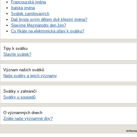
Francouzská jména
Italská jména
Svátek zamilovaných
Dali byste svým dětem dvě křestní jména?
Slavíme Mezinárodní den žen?
Co říkáte na elektronická přání k svátku?
Tipy k svátku
Slavíte svátek?
Význam našich svátků
Naše svátky a jejich významy
Svátky v zahraničí
Svátky u sousedů
O významných dnech
Znáte naše významné dny?
reklama