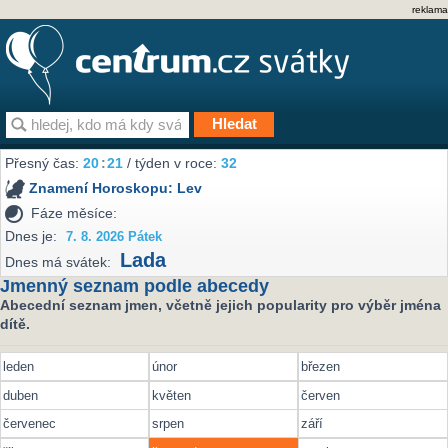
reklama
Přesný čas:
20
21
/ týden v roce:
32
Znamení Horoskopu:
Lev
Fáze měsíce:
Dnes je:
7. 8. 2026 Pátek
Lada
Dnes má svátek:
Jmenný seznam podle abecedy
Abecední seznam jmen, včetně jejich popularity pro výběr jména
dítě.
leden
únor
březen
duben
květen
červen
červenec
srpen
září