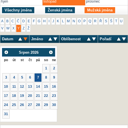
říjen
listopad
prosinec
Všechny jména
Ženská jména
Mužská jména
A
B
C
Č
D
E
F
G
H
I
J
K
L
M
N
O
P
Q
R
Ř
S
Š
T
U
V
W
X
Y
Z
Ž
Datum
Jméno
Oblíbenost
Pořadí
Srpen
2026
po
út
st
čt
pá
so
ne
1
2
3
4
5
6
7
8
9
10
11
12
13
14
15
16
17
18
19
20
21
22
23
24
25
26
27
28
29
30
31