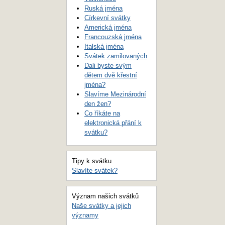
Ruská jména
Církevní svátky
Americká jména
Francouzská jména
Italská jména
Svátek zamilovaných
Dali byste svým
dětem dvě křestní
jména?
Slavíme Mezinárodní
den žen?
Co říkáte na
elektronická přání k
svátku?
Tipy k svátku
Slavíte svátek?
Význam našich svátků
Naše svátky a jejich
významy