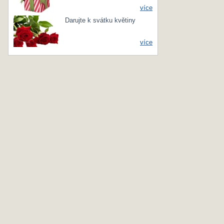
více
Darujte k svátku květiny
více