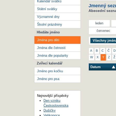
Kalendář svátků
Jmenný sez
Státní svátky
Abecední seznam
Významné dny
leden
Školní prázdniny
červenec
Hledáte jméno
Jména pro děti
Všechny jmén
Jména dle četnosti
A
B
C
Č
D
Jména dle popularity
W
X
Y
Z
Ž
Zvířecí kalendář
Datum
Jméno pro kočku
Jméno pro psa
Nejnovější příspěvky
Den vzniku
Československa
Dušičky
Velikonoce