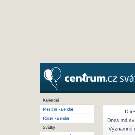
Kalendář
Měsíční kalendář
Dnes
Roční kalendář
Dnes má sv
Svátky
Významné 