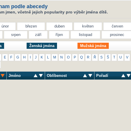
nam podle abecedy
 jmen, včetně jejich popularity pro výběr jména dítě.
únor
březen
duben
květen
červen
srpen
září
říjen
listopad
prosinec
a
Ženská jména
Mužská jména
E
F
G
H
I
J
K
L
M
N
O
P
Q
R
Ř
S
Š
T
U
V
Jméno
Oblíbenost
Pořadí