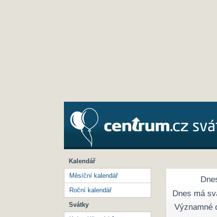
Kalendář
Měsíční kalendář
Dnes
Roční kalendář
Dnes má sv
Svátky
Významné 