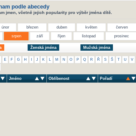
nam podle abecedy
 jmen, včetně jejich popularity pro výběr jména dítě.
únor
březen
duben
květen
červen
srpen
září
říjen
listopad
prosinec
a
Ženská jména
Mužská jména
E
F
G
H
I
J
K
L
M
N
O
P
Q
R
Ř
S
Š
T
U
V
Jméno
Oblíbenost
Pořadí