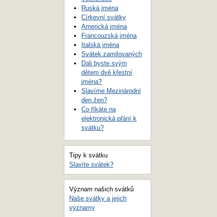
Ruská jména
Církevní svátky
Americká jména
Francouzská jména
Italská jména
Svátek zamilovaných
Dali byste svým
dětem dvě křestní
jména?
Slavíme Mezinárodní
den žen?
Co říkáte na
elektronická přání k
svátku?
Tipy k svátku
Slavíte svátek?
Význam našich svátků
Naše svátky a jejich
významy