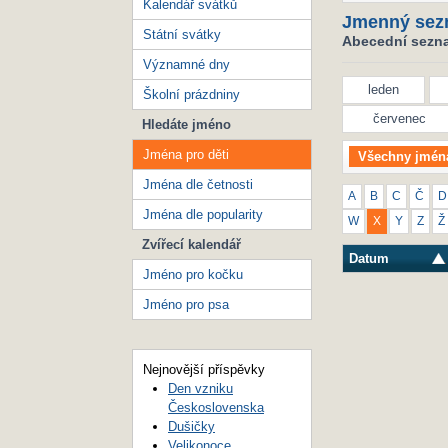
Kalendář svátků
Jmenný sez
Státní svátky
Abecední seznam
Významné dny
leden
Školní prázdniny
červenec
Hledáte jméno
Jména pro děti
Všechny jmén
Jména dle četnosti
A
B
C
Č
D
Jména dle popularity
W
X
Y
Z
Ž
Zvířecí kalendář
Datum
Jméno pro kočku
Jméno pro psa
Nejnovější příspěvky
Den vzniku
Československa
Dušičky
Velikonoce