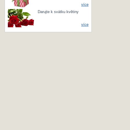
více
Darujte k svátku květiny
více