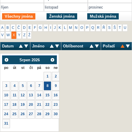
říjen
listopad
prosinec
Všechny jména
Ženská jména
Mužská jména
A
B
C
Č
D
E
F
G
H
I
J
K
L
M
N
O
P
Q
R
Ř
S
Š
T
U
V
W
X
Y
Z
Ž
Datum
Jméno
Oblíbenost
Pořadí
Srpen
2026
po
út
st
čt
pá
so
ne
1
2
3
4
5
6
7
8
9
10
11
12
13
14
15
16
17
18
19
20
21
22
23
24
25
26
27
28
29
30
31