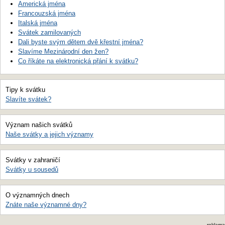
Americká jména
Francouzská jména
Italská jména
Svátek zamilovaných
Dali byste svým dětem dvě křestní jména?
Slavíme Mezinárodní den žen?
Co říkáte na elektronická přání k svátku?
Tipy k svátku
Slavíte svátek?
Význam našich svátků
Naše svátky a jejich významy
Svátky v zahraničí
Svátky u sousedů
O významných dnech
Znáte naše významné dny?
reklama