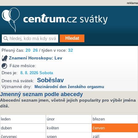
reklama
Přesný čas:
20
26
/ týden v roce:
32
Znamení Horoskopu:
Lev
Fáze měsíce:
Dnes je:
8. 8. 2026 Sobota
Soběslav
Dnes má svátek:
Významné dny:
Mezinárodní den ženského orgasmu
Jmenný seznam podle abecedy
Abecední seznam jmen, včetně jejich popularity pro výběr jména
dítě.
leden
únor
březen
duben
květen
červen
červenec
srpen
září