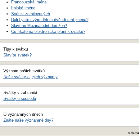
Francouzská jména
Italská jména
Svátek zamilovaných
Dali byste svým dětem dvě křestní jména?
Slavíme Mezinárodní den žen?
Co říkáte na elektronická přání k svátku?
Tipy k svátku
Slavíte svátek?
Význam našich svátků
Naše svátky a jejich významy
Svátky v zahraničí
Svátky u sousedů
O významných dnech
Znáte naše významné dny?
reklama