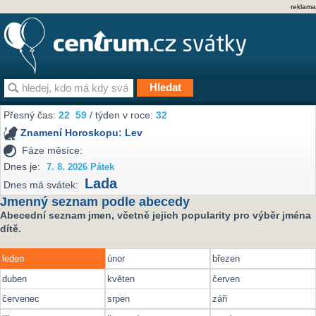
reklama
Přesný čas:
22
59
/ týden v roce:
32
Znamení Horoskopu:
Lev
Fáze měsíce:
Dnes je:
7. 8. 2026 Pátek
Lada
Dnes má svátek:
Jmenný seznam podle abecedy
Abecední seznam jmen, včetně jejich popularity pro výběr jména
dítě.
leden
únor
březen
duben
květen
červen
červenec
srpen
září