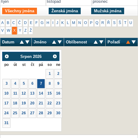
říjen
listopad
prosinec
Všechny jména
Ženská jména
Mužská jména
A
B
C
Č
D
E
F
G
H
I
J
K
L
M
N
O
P
Q
R
Ř
S
Š
T
U
V
W
X
Y
Z
Ž
Datum
Jméno
Oblíbenost
Pořadí
Srpen
2026
po
út
st
čt
pá
so
ne
1
2
3
4
5
6
7
8
9
10
11
12
13
14
15
16
17
18
19
20
21
22
23
24
25
26
27
28
29
30
31